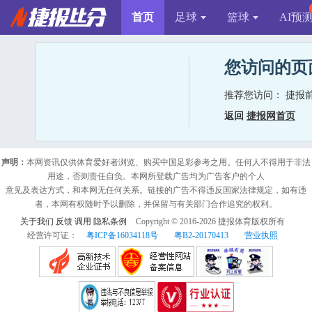
首页
足球
篮球
AI预
您访问的页
推荐您访问：
捷报
返回
捷报网首页
声明：
本网资讯仅供体育爱好者浏览、购买中国足彩参考之用。任何人不得用于非法
用途，否则责任自负。本网所登载广告均为广告客户的个人
意见及表达方式，和本网无任何关系。链接的广告不得违反国家法律规定，如有违
者，本网有权随时予以删除，并保留与有关部门合作追究的权利。
关于我们
反馈
调用
隐私条例
Copyright © 2016-
2026
捷报体育版权所有
经营许可证：
粤ICP备16034118号
粤B2-20170413
营业执照