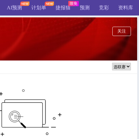
AI预测
计划单
捷报猫
预测
竞彩
资料库
关注