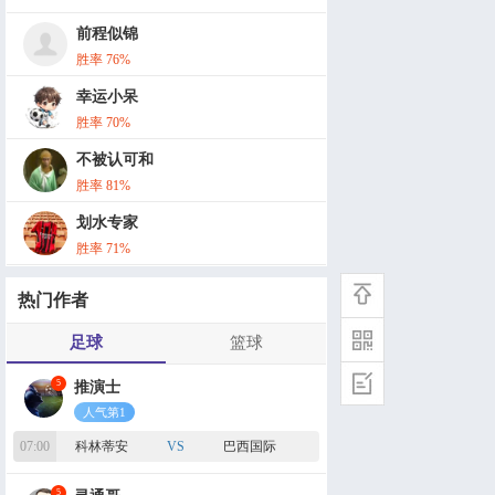
灵通哥
热点:
5
人气榜第2
罗特数据
热点:
5
人气榜第3
乌尔吉
热点:
5
人气榜第8
红姐说球
热点:
4
近19中12
热门作者
足球
篮球
3
禅师说球
人气第1
07:00
狂热
VS
王牌
4