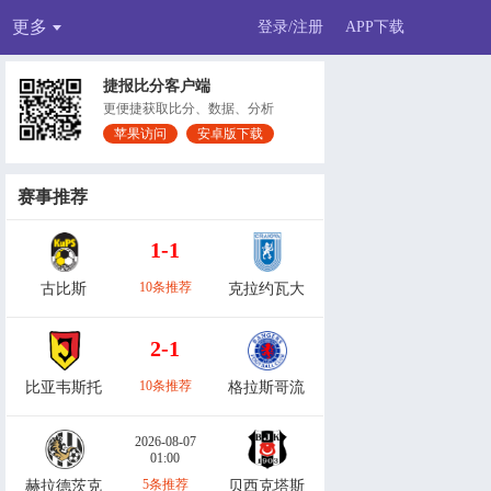
更多
登录/注册
APP下载
捷报比分客户端
更便捷获取比分、数据、分析
苹果访问
安卓版下载
赛事推荐
1-1
10条推荐
古比斯
克拉约瓦大
2-1
10条推荐
比亚韦斯托
格拉斯哥流
2026-08-07
01:00
5条推荐
赫拉德茨克
贝西克塔斯