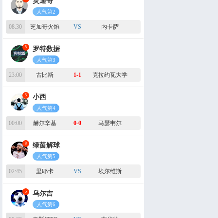
小朱老师
人气第2
10:00
波特兰火焰
VS
多伦多节奏
6
娄山关大捷
近19中15
人气第3
10:00
波特兰火焰
VS
多伦多节奏
3
遥梦看篮球
人气第4
10:00
波特兰火焰
VS
多伦多节奏
1
基斯迪
人气第5
20:30
胡志明市飞翼
80-83
西贡热火
7
儒墨
人气第6