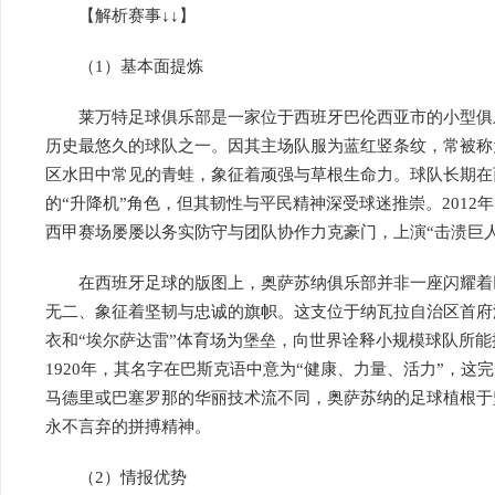
【解析赛事↓↓】
（1）基本面提炼
莱万特足球俱乐部是一家位于西班牙巴伦西亚市的小型俱乐部
历史最悠久的球队之一。因其主场队服为蓝红竖条纹，常被称
区水田中常见的青蛙，象征着顽强与草根生命力。球队长期在
的“升降机”角色，但其韧性与平民精神深受球迷推崇。201
西甲赛场屡屡以务实防守与团队协作力克豪门，上演“击溃巨
在西班牙足球的版图上，奥萨苏纳俱乐部并非一座闪耀着
无二、象征着坚韧与忠诚的旗帜。这支位于纳瓦拉自治区首府
衣和“埃尔萨达雷”体育场为堡垒，向世界诠释小规模球队所
1920年，其名字在巴斯克语中意为“健康、力量、活力”，
马德里或巴塞罗那的华丽技术流不同，奥萨苏纳的足球植根于
永不言弃的拼搏精神。
（2）情报优势