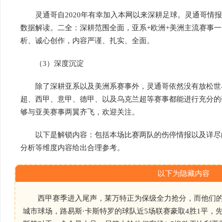
灵通哥自2020年有幸加入本网以来深耕足球。灵通哥情报
数据解读。二全：深耕范围全面，亚系+欧洲+美洲主流赛事
析、诚心创作，内容严谨、扎实、全面。
（3）深度沉淀
除了深耕亚系以及美洲系赛事外，灵通哥依然没有放松世
超、西甲、意甲、德甲、以及乌克兰超等赛事都能进行充分的
够与亚美赛事两翼齐飞，欢迎关注。
以下是解锁内容：包括本场比赛两队的伤停情报以及详尽
分析等维度内容给出合理参考。
以下为隐藏内容
西甲赛季进入尾声，莱万特正为保级全力抢分，而他们的
城市球场，路易斯·卡斯特罗的球队近5场联赛豪取4胜1平，