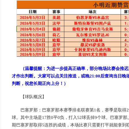
（温馨提醒：为进一步提高正确率，部分晚场比赛会推迟到
才作出判断。大家可以点关注推送，或晚21:00后查询当日
判断，祝您长期正向上分！）
【球队概况】
巴塞罗那：巴塞罗那本赛季排名联赛第1名，赛季是取得29胜
球。其中主场是17胜0平0负，打入52球丢掉9个球。巴塞罗
期巴塞罗那取得5连胜的成绩，本场比赛只需要打平就能拿到