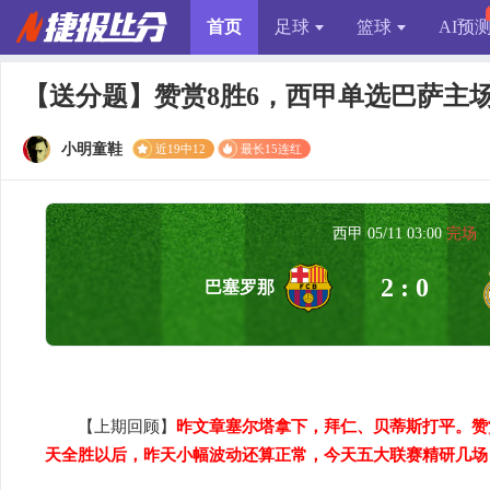
首页
足球
篮球
AI预
【送分题】赞赏8胜6，西甲单选巴萨主
小明童鞋
近19中12
最长15连红
西甲 05/11 03:00
完场
2 : 0
巴塞罗那
【上期回顾】
昨文章塞尔塔拿下，拜仁、贝蒂斯打平。赞赏
天全胜以后，昨天小幅波动还算正常，今天五大联赛精研几场