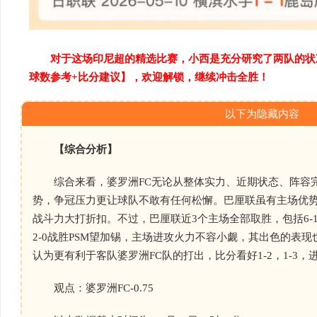
对于这场印尼超的精选比赛，小西是充分研究了两队的状况
球数参考+比分建议】，欢迎解锁，继续冲击全胜！
以下为隐藏内容
【综合分析】
综合来看，婆罗洲FC无论从整体实力、近期状态、阵容完
势，争冠压力更让球队不敢有任何松懈。巴厘联虽有主场优
战斗力大打折扣。不过，巴厘联近3个主场全部取胜，包括6-1大
2-0战胜PSM望加锡，主场进攻火力不容小觑，其出色的表
认为更有利于客队婆罗洲FC队的打出，比分看好1-2，1-3，
观点：婆罗洲FC-0.75