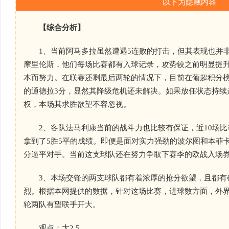
以下为隐藏内容
【综合分析】
1、当前阿马多拉虽然遭遇5连败的打击，但其表现也并非
摩里伦斯，他们每场比赛都有入球记录，攻势较之前明显提
本而努力。在联赛还剩最后两轮的情况下，目前在葡超积分
的通德拉3分，显然其降级危机还未解决。如果放任状态持续
权，本场其求胜欲望不容忽视。
2、客队法马利康当前的战斗力也比较有保证，近10场比
拿到了5胜5平的成绩。即便是面对实力强劲的波尔图和本菲卡
分逼平对手。当前这支球队还在努力争取下赛季的欧战入场
3、本场交锋的两支球队都有着浓厚的抢分欲望，且都有
烈。根据本网提供的数据，针对这场比赛，进球数方面，外界
轮两队有望联手开大。
观点：大2.5