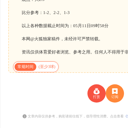
比分参考：1-2、2-2、1-3
以上各种数据截止时间为：05月11日09时58分
本网@火狐独家稿件，未经许可严禁转载。
资讯仅供体育爱好者浏览、参考之用。任何人不得用于非
常规时间
(至少3球)
打赏
订阅
i
文章内容仅供参考，购彩请前往线下，倡导理性消费。点击查看
《