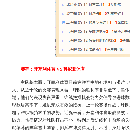
赛程：开塞利体育 VS 科尼亚体育
主队基本面：开塞利体育目前在联赛中的处境相当艰难，
大。从近十轮的比赛表现来看，球队的胜利率非常低下，整体
端，他们的表现失衡严重，锋线把握机会能力欠佳导致进球数
球数居高不下，难以形成有效的抵御。上一轮客场作战，球队
题，难以抵挡对手的攻势。近况来看，开塞利体育屡战屡败，
慑力。伤病情况对球队打击不小，特别是后防线和中前场的关
就单薄的阵容雪上加霜，排兵布阵捉襟见肘。不过，身处降级