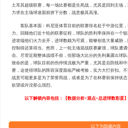
土耳其超级联赛，每一场比赛都是生死战，尤其是回到主场，
力求在主场球迷面前拼下分数，战意极其高涨。
客队基本面：科尼亚体育目前的联赛排名处于中游位置，
力。回顾他们近十轮的联赛征程，球队的胜利率保持在一个较
进攻端他们火力全开，进球数颇为可观，能够创造大量威胁，
控制得还算得当。然而，上一轮主场迎战联赛豪强，球队遭遇
击。尽管近期整体战绩不俗，但那场大比分的失利暴露出球队
致命的是，球队目前的伤停情况极为严重，尤其是后防线和中
赛，这使得球队的阵容深度面临严峻考验，实力大打折扣。不
战意可能更多是为了荣誉而战，或者是为了在杯赛前保持状态
欲望或许没那么强烈。
以下解锁内容包括：【数据分析+观点+总进球数彩蛋
以下为隐藏内容