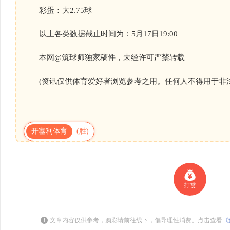
彩蛋：大2.75球
以上各类数据截止时间为：5月17日19:00
本网@筑球师独家稿件，未经许可严禁转载
(资讯仅供体育爱好者浏览参考之用。任何人不得用于非法
开塞利体育
(胜)
打赏
i
文章内容仅供参考，购彩请前往线下，倡导理性消费。点击查看
《