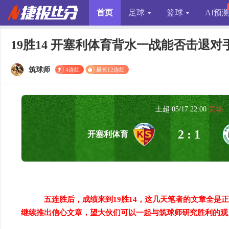
首页
足球
篮球
AI预
19胜14 开塞利体育背水一战能否击退对
筑球师
4连红
最长12连红
土超 05/17 22:00
完场
2 : 1
开塞利体育
五连胜后，成绩来到19胜14，这几天笔者的文章全是
继续推出信心文章，望大伙们可以一起与筑球师研究胜利的观