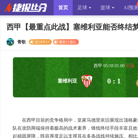
首页
足球
篮球
AI预
西甲【最重点此战】塞维利亚能否终结
青歌
近19中12
最长11连红
西甲 05/18 01:00
完场
0 : 1
塞维利亚
在西甲目前的竞争格局中，皇家马德里依旧展现出顶格豪
队在攻防两端保持着极高的战术素养，锋线终结手段丰富且效
起稳固屏障，阵容厚度足以支撑其在多条战线持续施压。相比