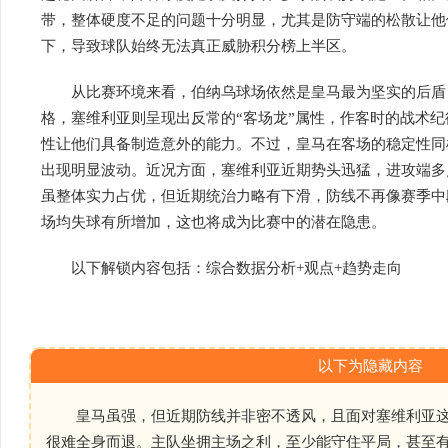
带，整体硬度不足的问题十分明显，尤其是防守端的松散让他
下，导致球队始终无法真正威胁积分榜上半区。
从比赛环境来看，伯纳乌球场依然是皇马最为坚实的后盾
格，塞维利亚则呈现出反常的“客场龙”属性，作客时的战术
性让他们具备制造意外的能力。不过，皇马在客场的稳定性同
出现明显波动。近况方面，塞维利亚近期势头迅猛，进攻端多
虽整体实力占优，但近期统治力略有下滑，防线不再像赛季中
场均失球有所增加，这也将成为比赛中的潜在隐患。
以下解锁内容包括：综合数据分析+观点+趋势走向
以下为隐藏内容
皇马虽强，但近期防线并非密不透风，且面对塞维利亚这
很难全身而退。主队坐拥主场之利，至少能守住平局，甚至