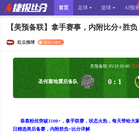
首页
足球
篮球
AI预
【美预备联】拿手赛事，内附比分+胜负
红尘推球
最长11连红
美预备联 05/18 09:00
完
0 : 1
圣何塞地震后备队
恭喜粉丝突破3100+，拿手联赛，状态火热，每天带给
日精选美后备赛，内附胜负+比分详解