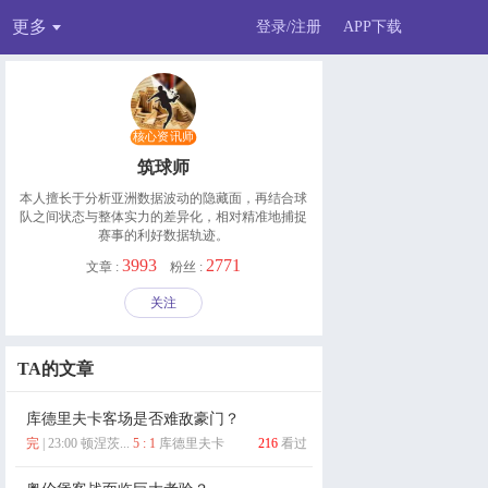
更多
登录/注册
APP下载
核心资讯师
筑球师
本人擅长于分析亚洲数据波动的隐藏面，再结合球
队之间状态与整体实力的差异化，相对精准地捕捉
赛事的利好数据轨迹。
3993
2771
文章 :
粉丝 :
关注
TA的文章
库德里夫卡客场是否难敌豪门？
完
| 23:00 顿涅茨...
5 : 1
库德里夫卡
216
看过