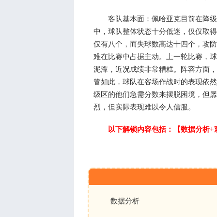
客队基本面：佩哈亚克目前在降级组
中，球队整体状态十分低迷，仅仅取得
仅有八个，而失球数高达十四个，攻防
难在比赛中占据主动。上一轮比赛，球
泥潭，近况成绩非常糟糕。阵容方面，
管如此，球队在客场作战时的表现依然
级区的他们急需分数来摆脱困境，但孱
烈，但实际表现难以令人信服。
以下解锁内容包括：【数据分析+
数据分析