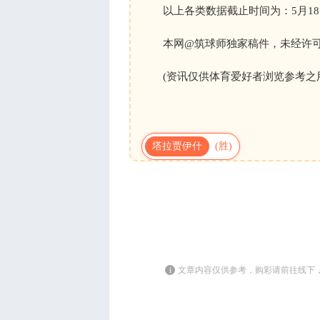
以上各类数据截止时间为：5月18日1
本网@筑球师独家稿件，未经许可
(资讯仅供体育爱好者浏览参考之用
塔拉贾伊什
(胜)
i
文章内容仅供参考，购彩请前往线下