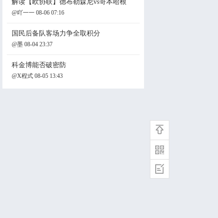
解读【欧协联】德布勒森尼vs哥本哈根
@吖一一 08-06 07:16
国民后备队客场力争全取积分
@墨 08-04 23:37
科金博能否破密防
@X程式 08-05 13:43