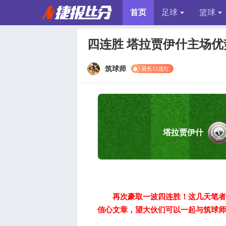
首页
足球
篮球
四连胜 塔拉贾伊什主场
筑球师
最长12连红
塔拉贾伊什
再次豪取一波四连胜！这几天笔者
信心文章，望大伙们可以一起与筑球师