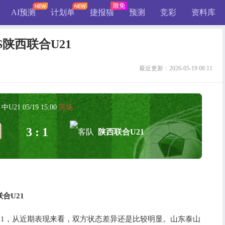
AI预测
计划单
捷报猫
预测
竞彩
资料库
S陕西联合U21
最近更新：2026-05-19 08:11
中U21 05/19 15:00
完场
3 : 1
陕西联合U21
联合U21
1，从近期表现来看，双方状态差异还是比较明显。山东泰山