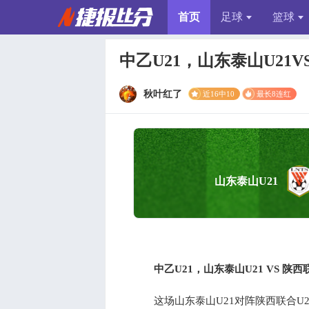
首页
足球
篮球
中乙U21，山东泰山U21V
秋叶红了
近16中10
最长8连红
山东泰山U21
中乙U21，山东泰山U21 VS 陕西
这场山东泰山U21对阵陕西联合U2