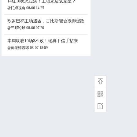
14红10状态拉满！主场龙迎战克星？
@托姆视角 08-06 14:25
欧罗巴杯主场遇困，古比斯能否抵御强敌
@三邦论球 08-06 07:20
本周联赛10场8不败！瑞典甲信手拈来
@黄老师聊球 08-07 18:09