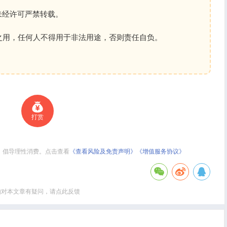
经许可严禁转载。
用，任何人不得用于非法用途，否则责任自负。
打赏
，倡导理性消费。点击查看
《查看风险及免责声明》
《增值服务协议》
如对本文章有疑问，请点此反馈