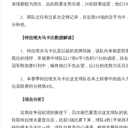
表现都较为突出，自此联赛走势乐观，26轮联赛战罢，他们18
2、两队过往有过多次交锋记录，在近期10场的交手当中，
分秋色。
【特拉维夫马卡比数据解读】
1、特拉维夫马卡比是以超的老牌劲旅，该队向来都是联赛
既往的强悍，常规赛中球队以17胜6平3负积57分的成绩，
冠军附加赛行列中，樶终他们不负众望，以2分的优势力压贝
2、本赛季特拉维夫马卡比这支球队在本土联赛中的战斗力
位居联赛积分榜第4位。
【综合分析】
近期在争冠欲望的驱使下，贝尔谢巴夏普尔这支球队的状态也
轻取特拉维夫夏普尔后，此前5场比赛下来，球队4胜1平保持
特拉维夫马卡比一战，该队自然是信心满满。根据本网提供的