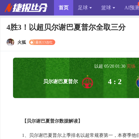
首页
足球
篮球
AI预
4胜3！以超贝尔谢巴夏普尔全取三分
火狐
最长13连红
以超 05/20 01:30
完场
4 : 2
贝尔谢巴夏普尔
【贝尔谢巴夏普尔数据解读】
1、贝尔谢巴夏普尔上季排名以超常规赛第一，本赛季他们