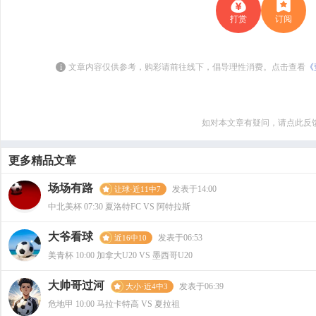
打赏
订阅
i
文章内容仅供参考，购彩请前往线下，倡导理性消费。点击查看
《
如对本文章有疑问，请点此反
更多精品文章
场场有路
发表于14:00
让球·近11中7
中北美杯 07:30 夏洛特FC VS 阿特拉斯
大爷看球
发表于06:53
近16中10
美青杯 10:00 加拿大U20 VS 墨西哥U20
大帅哥过河
发表于06:39
大小·近4中3
危地甲 10:00 马拉卡特高 VS 夏拉祖