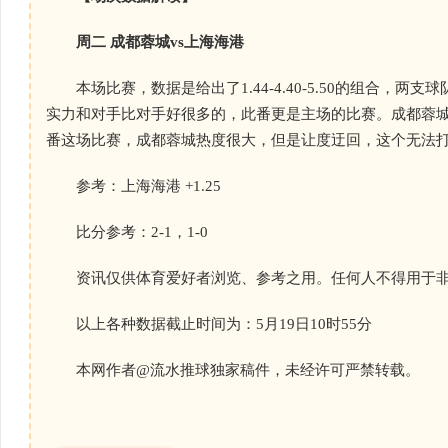
周二 成都蓉城vs上海海港
本场比赛，数据是给出了1.44-4.40-5.50的组合，两
实力和对手比对手好很多的，此番更是主场的比赛。成都蓉
番这场比赛，成都蓉城热度很大，但是让度迂回，这个无法
参考：上海海港 +1.25
比分参考：2-1，1-0
资讯仅供体育爱好者浏览、参考之用。任何人不得用于非
以上各种数据截止时间为：5月19日10时55分
本网作者@流水推球独家稿件，未经许可严禁转载。