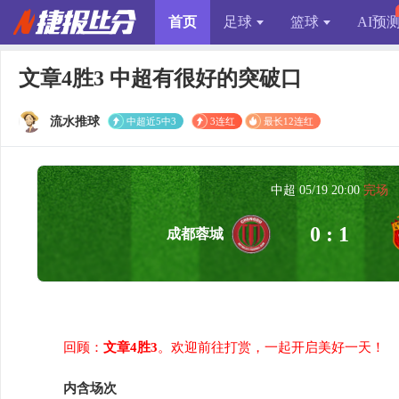
首页
足球
篮球
AI预
文章4胜3 中超有很好的突破口
流水推球
中超近5中3
3连红
最长12连红
中超 05/19 20:00
完场
0 : 1
成都蓉城
回顾：
文章4胜3
。欢迎前往打赏，一起开启美好一天！
内含场次