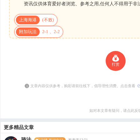
资讯仅供体育爱好者浏览、参考之用,任何人不得用于非
上海海港
(不败)
附加玩法
2-1 、2-2
打赏
i
文章内容仅供参考，购彩请前往线下，倡导理性消费。点击查看
《
如对本文章有疑问，请点此反
更多精品文章
骑法
发表于13:51
让球·近19中13