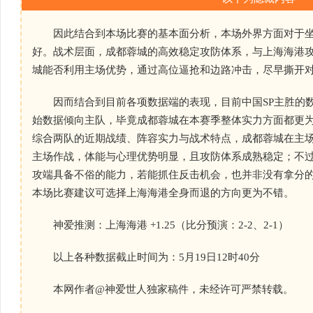
因此结合到本场比赛的基本面分析，本场外界方面对于坐
好。战术层面，成都蓉城的高效稳定攻防体系，与上海海港
城能否利用主场优势，通过高位逼抢和边路冲击，尽早撕开
因而结合到目前各项数据端的表现，目前中国SP主胜的数值
始数据倾向主队，毕竟成都蓉城在本赛季整体实力方面都更
综合两队的近期战绩、阵容实力与战术特点，成都蓉城在主
主场作战，体能与心理优势明显，且攻防体系成熟稳定；不
攻端具备不俗的能力，若能抓住反击机会，也并非没有拿分
本场比赛建议可选择上海海港全身而退的方向更为不错。
神爱推测：上海海港 +1.25（比分预演：2-2、2-1）
以上各种数据截止时间为：5月19日12时40分
本网作者@神爱世人独家稿件，未经许可严禁转载。