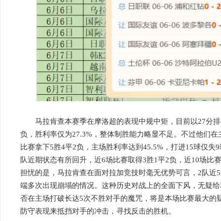
马拉肯查本赛季在摩洛超的表现中规中矩，目前以27分排在联
负，胜利率仅为27.3%，整体制胜能力略显不足。不过他们在
比赛拿下5胜4平2负，主场胜利率达到45.5%，打进15球仅
队近期状态有所回升，近6场比赛取得3胜1平2负，近10场比
担忧的是，马拉肯查在面对拉加竞技时毫无优势可言，2队近
端多次出现崩塌的情况。这种历史对战上的全面下风，无疑给
否在主场打破长达5次不胜对手的魔咒，将是本场比赛最大的
防守表现来抵挡对手的冲击，寻找反击的胜机。