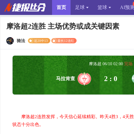
首页
足球
篮球
AI预
摩洛超2连胜 主场优势或成关键因素
骑法
近20中13
最长12连红
摩洛超 06/10 02:00
完场
2 : 0
马拉肯查
摩洛超2连胜发挥，今天信心延续精彩。昨天4胜3，4天胜3天
状态十分出色。