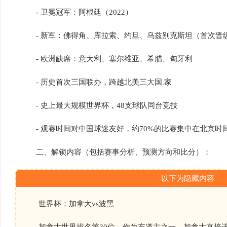
- 卫冕冠军：阿根廷（2022）
- 新军：佛得角、库拉索、约旦、乌兹别克斯坦（首次晋
- 欧洲缺席：意大利、塞尔维亚、希腊、匈牙利
- 历史首次三国联办，跨越北美三大国.家
- 史上最大规模世界杯，48支球队同台竞技
- 观赛时间对中国球迷友好，约70%的比赛集中在北京时间
二、解锁内容（包括赛事分析、预测方向和比分）：
以下为隐藏内容
世界杯：加拿大vs波黑