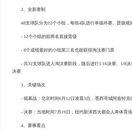
2、全新赛制
48支球队分为12个小组，每组4队进行单循环赛。晋级规
- 12个小组的前两名直接晋级
- 8个成绩最好的小组第三名也能获得淘汰赛门票
- 共32支球队进入淘汰赛阶段，随后进行1/16决赛、1/8
决赛
3、关键场次
- 揭幕战：北京时间6月12日凌晨3点，墨西哥城阿兹特克
- 决赛：当地时间7月19日，纽约新泽西大都会人寿体育
4、赛事看点