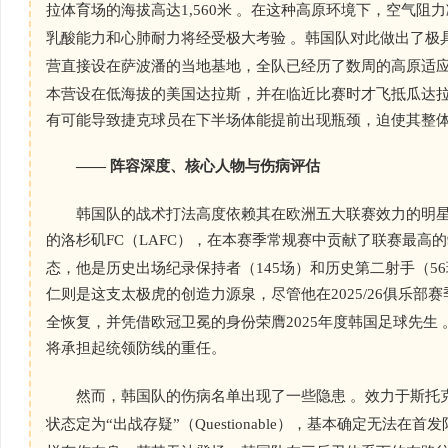
拉体育场的海拔高达1,560米
。在这种高原环境下，空气阻力
乳酸能力和心肺耐力将经受极大考验
。韩国队对此做出了极
营直接设在萨波潘的当地基地，全队已经历了数周的高原适
本营设在低海拔的美国达拉斯，并在临近比赛时才飞抵瓜达
有可能导致捷克球员在下半场体能提前出现瓶颈，迫使其整
—— 阵容深度、核心人物与伤病评估
韩国队的战术打法高度依赖其在欧洲五大联赛效力的明
的洛杉矶FC（LAFC），在本赛季常规赛中贡献了联赛最高
态，他是历史出场纪录保持者（145场）和历史第二射手（5
仁则是这支太极虎的创造力源泉，尽管他在2025/26俱乐部
全恢复，并凭借欧冠卫冕的身份荣膺2025年度韩国足球先生
将承担起统领防线的重任。
然而，韩国队的伤病名单出现了一些隐患
。效力于斯托
状态定为“出战存疑”（Questionable），基本确定无法在首