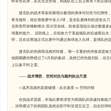
样有伤在身，若其无法登场，韩国队在三后卫体系下的左路
捷克队的战术骨架则展现出极强的身体对抗性与纪律性
希克领衔，他在资格赛中攻入5球，是全队最锋利的进攻尖刀
克和里昂前锋帕维尔·苏尔茨坐镇，前者是现役出场次数最多
球轰炸能力
。后防线上，目前效力于英超狼队的拉迪斯拉夫
悍，且在近两场正式比赛中均通过角球攻入头球，是球队的
捷克队的伤病情况相对轻微
。唯一主要的伤停疑虑是效
他因脚踝伤势错过了6月初的集训，虽然已经伤愈归队，但主
上以备不时之需。
—— 战术博弈、空间对抗与裁判执法尺度
○
战术流派的直接碰撞：反击速度 vs 空间封锁
在技战术层面，本场比赛将演变为韩国队的高速转换能力
。洪明甫治下的韩国队虽然在防守时呈现五后卫，但在控球时会转