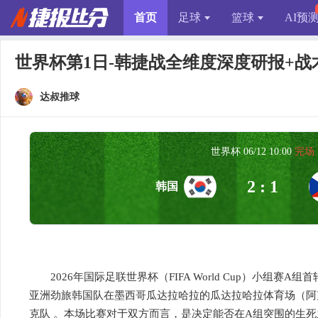
首页
足球
篮球
AI预
世界杯第1日-韩捷战全维度深度研报+战
达叔推球
世界杯 06/12 10:00
完场
2 : 1
韩国
2026年国际足联世界杯（FIFA World Cup）小组赛
亚洲劲旅韩国队在墨西哥瓜达拉哈拉的瓜达拉哈拉体育场（阿
克队
。本场比赛对于双方而言，是决定能否在A组突围的生