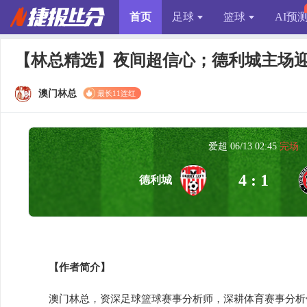
首页
足球
篮球
AI预
【林总精选】夜间超信心；德利城主场
澳门林总
最长11连红
爱超 06/13 02:45
完场
4 : 1
德利城
【作者简介】
澳门林总，资深足球篮球赛事分析师，深耕体育赛事分析