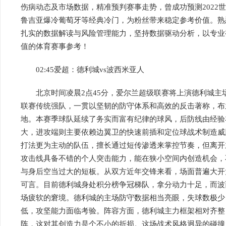
伤病动态及市场数据，精准预判赛事走势，曾成功预测2022世
鲁吉亚爆冷葡萄牙等经典冷门，为粉丝带来稳定参考价值。熟
扎实的数据解读与风险管理能力，坚持数据驱动分析，以专业
值的体育赛事参考！
02:45爱超：德利城vs波西米亚人
北京时间凌晨2点45分，爱尔兰超级联赛将上演德利城主
联赛传统强队，一贯以坚韧的防守体系和高效的反击著称，布
地。本赛季球队延续了务实而富有纪律的球风，后防线由经验
大，进攻端则主要依赖边翼卫的快速前插和定位球战术制造威
打法更为主动的队伍，擅长通过短传渗透来掌控节奏，但离开
攻击线具备不错的个人突击能力，能在狭小空间内创造机会，
与身后空当过大的短板。从双方近年交锋来看，场面普遍大开
可言。目前德利城身处积分榜争冠梯队，拿分动力十足，而波
场疲软的窘境。德利城的主场防守数据相当亮眼，失球数极少
低，攻坚能力面临考验。阵容方面，德利城主力框架相对齐整
阵，这对其创造力是个不小的折损。这场战术风格迥异的碰撞