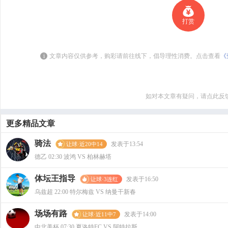
打赏
i
文章内容仅供参考，购彩请前往线下，倡导理性消费。点击查看
《
如对本文章有疑问，请点此反
更多精品文章
骑法
发表于13:54
让球·近20中14
德乙 02:30 波鸿 VS 柏林赫塔
体坛王指导
发表于16:50
让球·3连红
乌兹超 22:00 特尔梅兹 VS 纳曼干新春
场场有路
发表于14:00
让球·近11中7
中北美杯 07:30 夏洛特FC VS 阿特拉斯