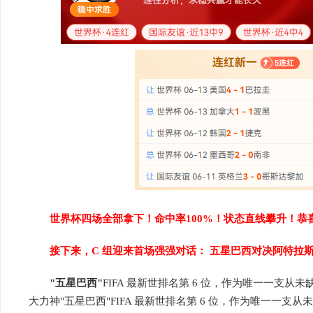
世界杯四场全部拿下！命中率100%！状态直线攀升！恭
接下来，C 组迎来首场强强对话： 五星巴西对决阿特拉斯
"五星巴西"
FIFA 最新世排名第 6 位，作为唯一一支从
大力神"五星巴西"FIFA 最新世排名第 6 位，作为唯一一支从