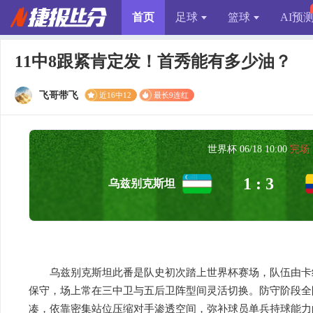
首页
足球
篮球
AI预
11中8跟紧肯定发！首秀能有多少油？
飞哥带飞
近16中12
最长9连红
世界杯 06/18 10:00
完场
1 : 3
乌兹别克斯坦
乌兹别克斯坦此番是队史初次踏上世界杯赛场，队伍由卡
保守，场上常在三中卫与五后卫阵型间灵活切换。防守阶段全
凑，依靠密集站位压缩对手渗透空间，弥补球员单兵持球能力