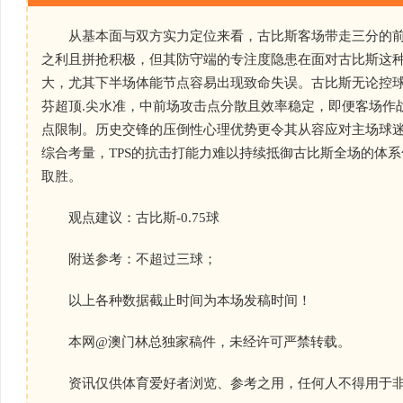
从基本面与双方实力定位来看，古比斯客场带走三分的前景
之利且拼抢积极，但其防守端的专注度隐患在面对古比斯这
大，尤其下半场体能节点容易出现致命失误。古比斯无论控
芬超顶.尖水准，中前场攻击点分散且效率稳定，即便客场作
点限制。历史交锋的压倒性心理优势更令其从容应对主场球
综合考量，TPS的抗击打能力难以持续抵御古比斯全场的体
取胜。
观点建议：古比斯-0.75球
附送参考：不超过三球；
以上各种数据截止时间为本场发稿时间！
本网@澳门林总独家稿件，未经许可严禁转载。
资讯仅供体育爱好者浏览、参考之用，任何人不得用于非