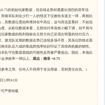
.75的初始玩家数据，但后续走势却透露出强烈的异常信
，而南非队则在少打一人的情况下仅败给东道主一球，两相比
位，其数据位置始终维持在中高位，这与其说是看好，不如说
热度。从欧玩数据来看，主胜结付率虽然小幅下调，但平局与
流玩家数据的凯利指标在主胜方向已呈现出明显的结付压力，
摇。捷克队近期的数据走势已连续多场不胜，其高位防线在面
而南非队近六成的客战胜指率恰好印证了其绞肉机般的韧性。
南非队守住数据底线的可能性反而被严重低估。因此，本场比
不会净效率一球以上。
观点：南非 +0.75
参考之用。任何人不得用于非法用途，否则责任自负。）
12时41分
可严禁转载