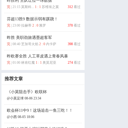
昨胜利 主队让位一球数据
完
| 21:15 莫斯科...
1 : 1
苏维埃之翼
312
看过
芬超13胜9 数据示弱有蹊跷！
完
| 23:00 拉赫蒂
2 : 0
雅罗
370
看过
昨胜 美职劲旅遇墨超客军
完
| 08:40 芝加哥火焰
2 : 0
内卡萨
398
看过
昨欧赛全胜 人工草皮遇上青春风暴
完
| 01:00 林肯红魔
1 : 1
奥莫尼亚
274
看过
推荐文章
《小莫阻击手》欧联杯
@小莫足球 08-06 23:34
欧会杯11中9！这场追击一鱼三吃！！
@小西 08-05 18:06