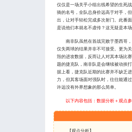
仅仅是一场关乎小组出线希望的生死战
骑的名号，全队总身价远高于对手，但
出，让对手轻松完成多次射门。此番面
是说他们本就名不虚传？这无疑是本场
南非队虽然在首战完败于墨西哥，但
仅失两球的结果并非不可接受。更为关
毁的进攻数据，反而让人对其本场比赛
题的捷克队，南非队是会继续被动挨打
据上看，捷克队近期的比赛并不缺乏进
力，但其客场面对强队时，往往能通过
许远没有外界想象的那么简单。
以下内容包括：数据分析＋观点参
【观点分析】