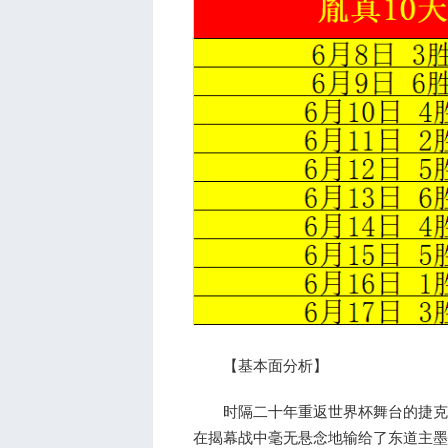
【基本面分析】
时隔二十年重返世界杯舞台的捷克队
在揭幕战中毫无悬念地输给了东道主墨