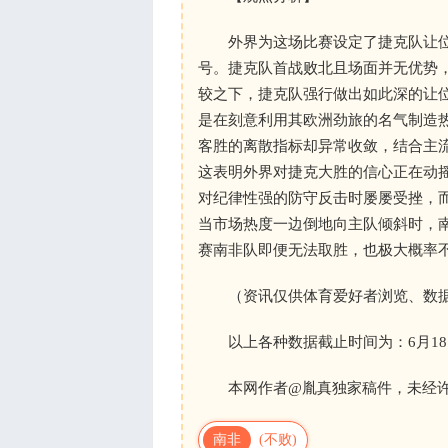
外界为这场比赛设定了捷克队让位0
号。捷克队首战败北且场面并无优势
较之下，捷克队强行做出如此深的让
是在刻意利用其欧洲劲旅的名气制造
客胜的离散指标却异常收敛，结合主
这表明外界对捷克大胜的信心正在动
对纪律性强的防守反击时屡屡受挫，
当市场热度一边倒地向主队倾斜时，
赛南非队即便无法取胜，也极大概率
（资讯仅供体育爱好者浏览、数据
以上各种数据截止时间为：6月18日
本网作者@胤真独家稿件，未经许
南非
(不败)