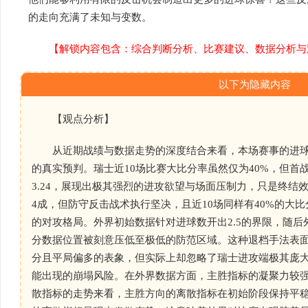
的走向充满了未知与变数。
【解锁内容包含：综合判断分析、比赛建议、数据分析
以下为隐藏内容
【观点分析】
从近期战绩与数据走势的深度结合来看，本场赛事的进球
的真实预判。瑞士近10场比赛大比分率虽然仅为40%，但首
3.24，展现出极其强烈的进攻欲望与场面压制力，只是终结
4成，但防守反击战术执行坚决，且近10场同样有40%的大
的对攻格局。外界初始数据针对进球数开出2.5的界限，随后外
分数据位置被刻意压低至极低的防范区域。这种退档手法表
分且平局偏多的表象，但实际上却忽略了瑞士进攻端极其庞
能出现的崩塌风险。在外界数据方面，主胜指标的凝聚力较
散指标的走势来看，主胜方向的离散指标在初始阶段保持平