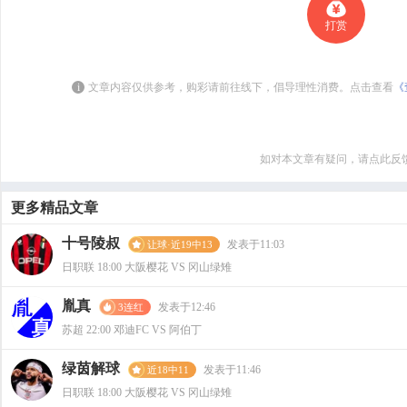
打赏
i
文章内容仅供参考，购彩请前往线下，倡导理性消费。点击查看
《
如对本文章有疑问，请点此反
更多精品文章
十号陵叔
发表于11:03
让球·近19中13
日职联 18:00 大阪樱花 VS 冈山绿雉
胤真
发表于12:46
3连红
苏超 22:00 邓迪FC VS 阿伯丁
绿茵解球
发表于11:46
近18中11
日职联 18:00 大阪樱花 VS 冈山绿雉