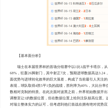
【基本面分析】
瑞士在本届世界杯的首场分组赛中以1比1战平卡塔尔，从
68%，狂轰26脚射门，其中射正7次，预期进球数据高达3.2
面优势与进球转化效率的巨大落差，构成了当前最引人关注的
表现，球队取得4胜5平1负的战绩，胜利率为40%，大比分率
数相对克制的特质。在此次面对波黑之前，外界初始数据开出瑞
调整至让1的数据位置，但在数据位置上给到主队较高位置。
对瑞士整体实力的认可，但考虑到他们首战在拥有绝对优势且