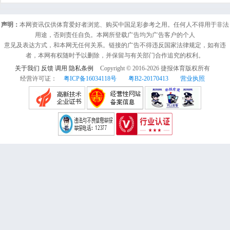
声明：
本网资讯仅供体育爱好者浏览、购买中国足彩参考之用。任何人不得用于非法
用途，否则责任自负。本网所登载广告均为广告客户的个人
意见及表达方式，和本网无任何关系。链接的广告不得违反国家法律规定，如有违
者，本网有权随时予以删除，并保留与有关部门合作追究的权利。
关于我们
反馈
调用
隐私条例
Copyright © 2016-
2026
捷报体育版权所有
经营许可证：
粤ICP备16034118号
粤B2-20170413
营业执照