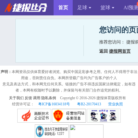
首页
足球
篮球
AI预
您访问的页
推荐您访问：
捷报
返回
捷报网首页
声明：
本网资讯仅供体育爱好者浏览、购买中国足彩参考之用。任何人不得用于非法
用途，否则责任自负。本网所登载广告均为广告客户的个人
意见及表达方式，和本网无任何关系。链接的广告不得违反国家法律规定，如有违
者，本网有权随时予以删除，并保留与有关部门合作追究的权利。
关于我们
反馈
调用
隐私条例
Copyright © 2016-
2026
捷报体育版权所有
经营许可证：
粤ICP备16034118号
粤B2-20170413
营业执照