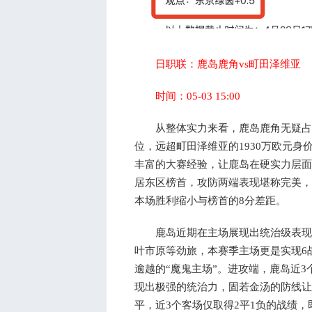
日职联：鹿岛鹿角vs町田泽维亚
时间：05-03 15:00
从整体实力来看，鹿岛鹿角无疑占据优
位，远超町田泽维亚的1930万欧元身
丰富的大赛经验，让鹿岛在硬实力层面
居东区榜首，攻防两端表现堪称完美，
本场胜利缩小与榜首的8分差距。
鹿岛近期在主场展现出统治级表现，
叶市原等劲旅，本赛季主场更是实现6
逾越的“魔鬼主场”。进攻端，鹿岛近
现出极强的统治力，固若金汤的防线让
平，近3个客场仅取得2平1负的战绩