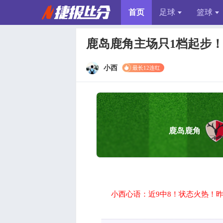
首页
足球
篮球
鹿岛鹿角主场只1档起步
小西
最长12连红
鹿岛鹿角
小西心语：近9中8！状态火热！昨