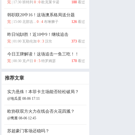
完
| 17:30 班特列
0 : 0
欧克莱卡诺
188
看过
韩职联20中16！这场澳系格局送分题
完
| 15:00 北部吉...
0 : 4
布琳狮子
126
看过
昨日9战8胜！近10中9！继续追击
完
| 01:00 瓦勒伦加
0 : 3
汉坎
373
看过
今日王牌解读！这场追击一鱼三吃！！
完
| 00:30 克卢日
0 : 5
特罗姆瑟
170
看过
推荐文章
实力悬殊！本菲卡主场能否轻松破局？
@地瓜蛋 08-06 17:11
欧协联双方火力在线会否火花四溅？
@鹰雁 08-06 12:45
苏超豪门客场还稳吗？