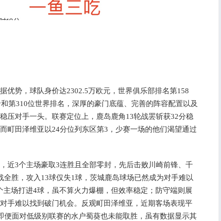
势，球队身价达2302.5万欧元，世界俱乐部排名第158
价和第310位世界排名，深厚的豪门底蕴、完善的阵容配置以及
稳压对手一头。联赛定位上，鹿岛鹿角13轮战罢斩获32分稳
而町田泽维亚以24分位列东区第3，少赛一场的他们渴望通过
近3个主场豪取3连胜且全部零封，先后击败川崎前锋、千
战全胜，攻入13球仅失1球，茨城鹿岛球场已然成为对手难以
3个主场打进4球，虽不算火力爆棚，但效率稳定；防守端则展
对手难以找到破门机会。反观町田泽维亚，近期客场表现平
，即便面对低级别联赛的水户蜀葵也未能取胜，虽有数据显示其