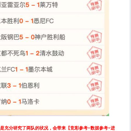
是充分研究了两队的状况，会带来【竞彩参考+数据参考+进