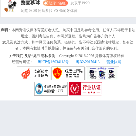
捌壹聊球
发表于19:29
让球·7连红
葡超 03:30 阿马多拉 VS 葡萄牙体育
声明：
本网资讯仅供体育爱好者浏览、购买中国足彩参考之用。任何人不得用于非法
用途，否则责任自负。本网所登载广告均为广告客户的个人
意见及表达方式，和本网无任何关系。链接的广告不得违反国家法律规定，如有违
者，本网有权随时予以删除，并保留与有关部门合作追究的权利。
关于我们
反馈
调用
隐私条例
Copyright © 2016-
2026
捷报体育版权所有
经营许可证：
粤ICP备16034118号
粤B2-20170413
营业执照