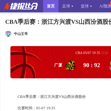
首页
足球
篮球
AI预
CBA季后赛：浙江方兴渡VS山西汾酒股
中山王爷
CBA 05/07 19:35
完场
90 : 92
广厦
CBA季后赛：浙江方兴渡VS山西汾酒股份
比赛时间：05-07 19:35