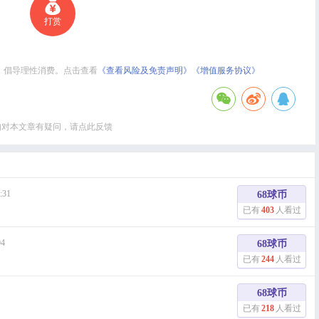
打赏
，倡导理性消费。点击查看
《查看风险及免责声明》
《增值服务协议》
如对本文章有疑问，请点此反馈
31
68球币
已有
403
人看过
4
68球币
已有
244
人看过
68球币
已有
218
人看过