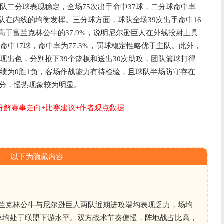
队二分球表现稳定，全场75次出手命中37球，二分球命中率
球队在内线的均衡发挥。三分球方面，球队全场39次出手命中16
著高于富兰克林公牛的37.9%，说明尼尔逊巨人在外线投射上具
命中17球，命中率为77.3%，罚球稳定性略优于主队。此外，
现出色，分别抢下39个篮板和送出30次助攻，团队篮球打得
绩为0胜1负，客场作战能力有待检验，且球队半场防守存在
3分，慢热现象较为明显。
解赛事走向+比赛建议+作者观点数据
以下为隐藏内容
富兰克林公牛与尼尔逊巨人两队近期进攻端均表现乏力，场均
率均处于联盟下游水平。双方战术节奏偏慢，阵地战占比高，