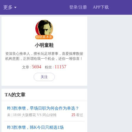
更多
登录/注册
APP下载
精研基本面
小明童鞋
资深良心推单人，擅长玩足球赛事，喜爱揣摩数据
机构意图，正所谓给我一个机会，还你一堆惊喜！
5694
11157
文章 :
粉丝 :
关注
TA的文章
昨3胜净增，早场日职为何会作为单选？
未 | 18:00 大阪樱花 VS 冈山绿雉
25
看过
昨3胜净增，韩K今日只精选1场