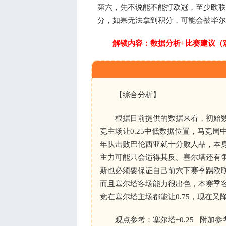
第六，先不说能不能打欧冠，至少欧联
分，如果无法拿到积分，可能会被毕尔
解锁内容：数据分析+比赛建议（
【综合分析】
根据目前提供的数据来看，初始数据
竞主场让0.25中低数据位置，马竞
年队击败巴伦西亚就十分败人品，本
主力可能只会适得其反。塞尔塔还有
斯也必须要保证自己前六下赛季踢欧
而且塞尔塔客场能力很出色，本赛季客
竞在塞尔塔主场都能让0.75，现在又
观点参考：塞尔塔+0.25 附加参考：（-