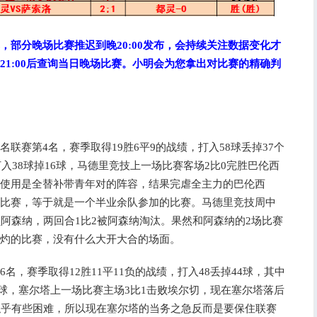
，部分晚场比赛推迟到晚20:00发布，会持续关注数据变化才
21:00后查询当日晚场比赛。小明会为您拿出对比赛的精确判
赛第4名，赛季取得19胜6平9的战绩，打入58球丢掉37个
打入38球掉16球，马德里竞技上一场比赛客场2比0完胜巴伦西
使用是全替补带青年对的阵容，结果完虐全主力的巴伦西
比赛，等于就是一个半业余队参加的比赛。马德里竞技周中
负阿森纳，两回合1比2被阿森纳淘汰。果然和阿森纳的2场比赛
灼的比赛，没有什么大开大合的场面。
赛季取得12胜11平11负的战绩，打入48丢掉44球，其中
19球，塞尔塔上一场比赛主场3比1击败埃尔切，现在塞尔塔落后
似乎有些困难，所以现在塞尔塔的当务之急反而是要保住联赛