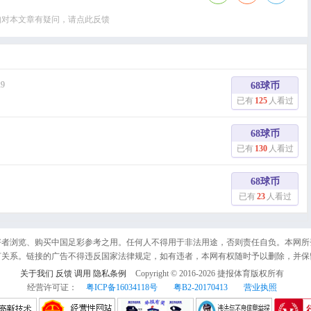
如对本文章有疑问，请点此反馈
9
68球币
已有
125
人看过
68球币
已有
130
人看过
68球币
已有
23
人看过
好者浏览、购买中国足彩参考之用。任何人不得用于非法用途，否则责任自负。本网所
何关系。链接的广告不得违反国家法律规定，如有违者，本网有权随时予以删除，并保
关于我们
反馈
调用
隐私条例
Copyright © 2016-
2026
捷报体育版权所有
经营许可证：
粤ICP备16034118号
粤B2-20170413
营业执照