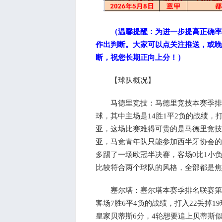
（温馨提醒：为进一步提高正确率
作出判断。大家可以点关注推送，或晚
断，祝您长期正向上分！）
【球队概况】
马德里竞技：马德里竞技本赛季排名联
球，其中主场是14胜1平2负的战绩，
亚，这场比赛难得可贵的是马德里竞技
亚，马竞青年队只能参加西半牙协会的
多踢了一场欧冠半决赛，客场0比1小
比较符合两个球队的风格，全部都是焦
塞尔塔：塞尔塔本赛季排名联赛第6名，
客场7胜6平4负的战绩，打入22丢掉
皇家贝蒂斯6分，4轮想要追上贝蒂斯