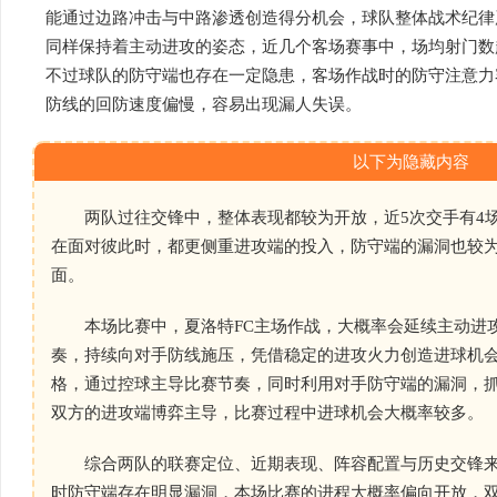
能通过边路冲击与中路渗透创造得分机会，球队整体战术纪律
同样保持着主动进攻的姿态，近几个客场赛事中，场均射门数
不过球队的防守端也存在一定隐患，客场作战时的防守注意力
防线的回防速度偏慢，容易出现漏人失误。
以下为隐藏内容
两队过往交锋中，整体表现都较为开放，近5次交手有4场
在面对彼此时，都更侧重进攻端的投入，防守端的漏洞也较
面。
本场比赛中，夏洛特FC主场作战，大概率会延续主动进攻
奏，持续向对手防线施压，凭借稳定的进攻火力创造进球机
格，通过控球主导比赛节奏，同时利用对手防守端的漏洞，
双方的进攻端博弈主导，比赛过程中进球机会大概率较多。
综合两队的联赛定位、近期表现、阵容配置与历史交锋来
时防守端存在明显漏洞，本场比赛的进程大概率偏向开放，