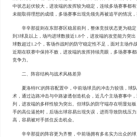
中状态起伏较大，进攻端的发挥较为稳定，连续多场赛事都有
未能取得理想的成绩，多场赛事出现先领先再被追平的情况，
辛辛那提则在东部赛区稳居前列，整体竞技状态更为稳定，
到3球及以上，场均进球数接近1.8个，进攻端的攻坚能力突
球数超过1.2个，客场作战时的防守稳定性不足，面对主场作
近期在联赛中保持不败，进攻端的发挥持续亮眼，多场赛事都
竞争力。
二、阵容结构与战术风格差异
夏洛特FC的阵容配置中，中前场球员的冲击力较强，球队
术，通过边路冲击与中路渗透创造机会，近几个主场赛事中，
列，进攻端的多样性较为突出。但球队的防守端存在明显短板
手的高位逼抢时，后场出球容易出现失误，进而导致防线压力
高，容易被对手抓住反击机会。
辛辛那提的阵容更为齐整，中前场拥有多名实力出众的球