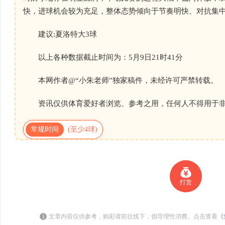
快，进球机会较为充足，整体态势倾向于节奏明快、对抗集
建议:夏洛特大3球
以上各种数据截止时间为：5月9日21时41分
本网作者@“小朱老师”独家稿件，未经许可严禁转载。
资讯仅供体育爱好者浏览、参考之用，任何人不得用于非
常规时间
(至少4球)
打赏
i
文章内容仅供参考，购彩请前往线下，倡导理性消费。点击查看
《