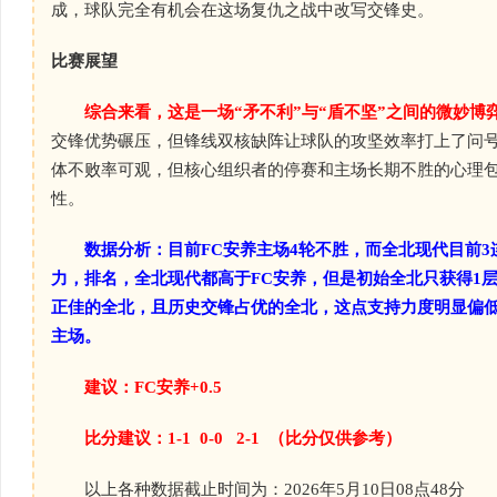
成，球队完全有机会在这场复仇之战中改写交锋史。
比赛展望
综合来看，这是一场“矛不利”与“盾不坚”之间的微妙博
交锋优势碾压，但锋线双核缺阵让球队的攻坚效率打上了问号
体不败率可观，但核心组织者的停赛和主场长期不胜的心理
性。
数据分析：目前FC安养主场4轮不胜，而全北现代目前
力，排名，全北现代都高于FC安养，但是初始全北只获得1
正佳的全北，且历史交锋占优的全北，这点支持力度明显偏低
主场。
建议：FC安养+0.5
比分建议：1-1 0-0 2-1 （比分仅供参考）
以上各种数据截止时间为：2026年5月10日08点48分