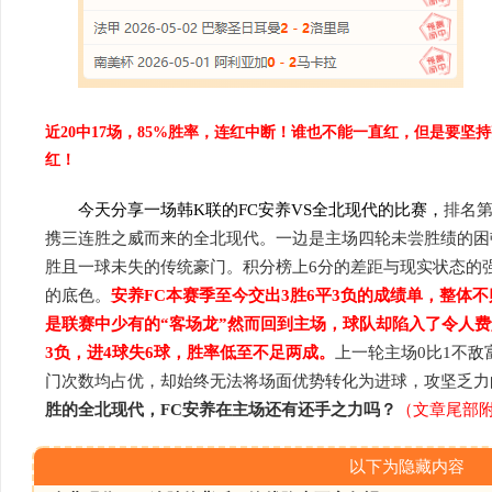
近20中17场，85%胜率，连红中断！谁也不能一直红，但是要
红！
今天分享一场韩K联的FC安养VS全北现代的比赛，
排名第
携三连胜之威而来的全北现代。一边是主场四轮未尝胜绩的困
胜且一球未失的传统豪门。积分榜上6分的差距与现实状态的
的底色。
安养FC本赛季至今交出3胜6平3负的成绩单，整体
是联赛中少有的“客场龙”然而回到主场，球队却陷入了令人费
3负，进4球失6球，胜率低至不足两成。
上一轮主场0比1不敌
门次数均占优，却始终无法将场面优势转化为进球，攻坚乏力
胜的全北现代，FC安养在主场还有还手之力吗？
（文章尾部
以下为隐藏内容