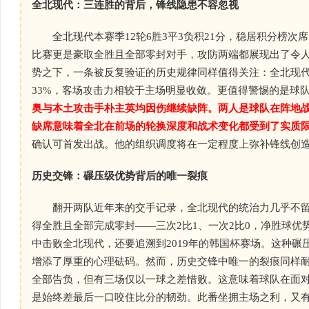
全北现代：三连胜的背后，锋线隐患不容忽视
全北现代本赛季12轮6胜3平3负积21分，稳居积分榜次
比赛更是豪取全胜且全部零封对手，攻防两端都展现出了令
势之下，一条被反复验证的历史规律同样值得关注：全北现代
33%，客场攻击力相较于主场明显收敛。更值得警惕的是球
奥与本土攻击手朴主英均因伤继续缺阵。两人是球队在阵地
缺席意味着全北在前场的轮换深度和战术变化都受到了实质
确认可首发出战。他的组织调度将在一定程度上弥补锋线创
历史交锋：碾压级优势背后的唯一裂痕
翻开两队近年来的交手记录，全北现代的统治力几乎不留
得全胜且全部完成零封——三次2比1、一次2比0，净胜球
中击败全北现代，还要追溯到2019年的韩国杯赛场。这种
增添了厚重的心理砝码。然而，历史交锋中唯一的裂痕同样耐
全部告负，但有三场仅以一球之差惜败。这意味着球队在面
是始终差最后一口咬住比分的韧劲。此番坐拥主场之利，又