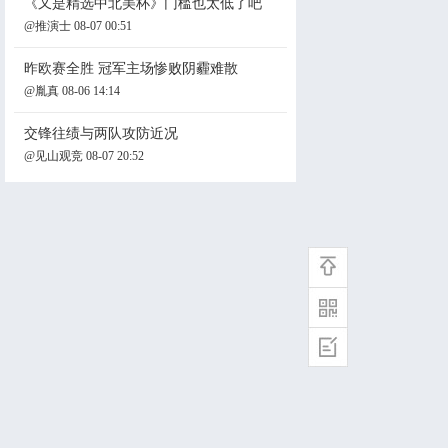
《又是精选中北美杯》门槛也太低了吧
@推演士 08-07 00:51
昨欧赛全胜 冠军主场惨败阴霾难散
@胤真 08-06 14:14
交锋往绩与两队攻防近况
@见山观竞 08-07 20:52