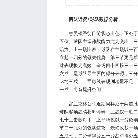
两队近况+球队数据分析
惠灵顿圣徒目前状态出色，正处于两
五位。球队主场作战能力尤为突出，三
治力。上一场比赛，球队在主场以一百
立起十四分的领先优势，第三节更是单
球表现极为高效，全场四十四投三十三
六成，是球队最主要的得分来源；三分
比约三成二；罚球线表现则稍显不足，
一成，尚有提升空间。
富兰克林公牛近期同样处于两连胜阶
球队客场战绩相对薄弱，三战仅一胜二
七十三击败对手，上半场仅以一分微弱
节二十九分的强势进攻，最终收获一场
五成七，二分球得分五十分占总得分五