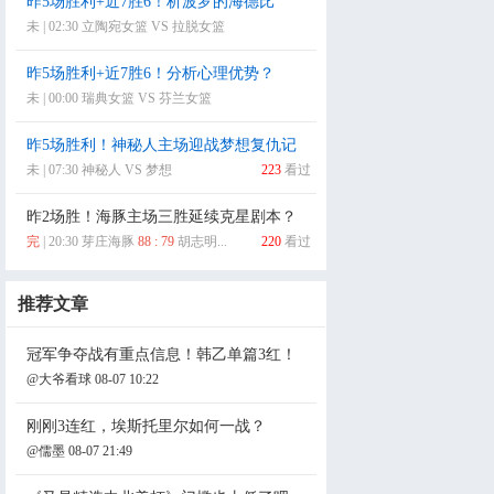
昨5场胜利+近7胜6！析波罗的海德比
未 | 02:30 立陶宛女篮 VS 拉脱女篮
昨5场胜利+近7胜6！分析心理优势？
未 | 00:00 瑞典女篮 VS 芬兰女篮
昨5场胜利！神秘人主场迎战梦想复仇记
未 | 07:30 神秘人 VS 梦想
223
看过
昨2场胜！海豚主场三胜延续克星剧本？
完
| 20:30 芽庄海豚
88 : 79
胡志明...
220
看过
推荐文章
冠军争夺战有重点信息！韩乙单篇3红！
@大爷看球 08-07 10:22
刚刚3连红，埃斯托里尔如何一战？
@儒墨 08-07 21:49