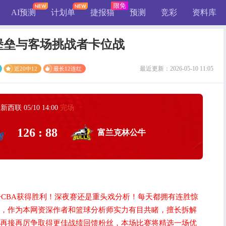
AI预测
计划单
捷报猫
预测
竞彩
资料库
场堡垒与客场挑战者卡位战
最近更新：2026-05-10 11:05
近20中12
最长12连红
新西联 05/10 14:00
完场
126 : 88
富兰克林公牛
甲+CBA获得胜利！深夜赛还是重头戏分析！每天都拥有连胜惊
，作为本网资深作者和篮球分析师实力有目共睹，擅长拆解
再接再厉争取得更佳战绩回馈粉丝，本场比赛将精选一场优