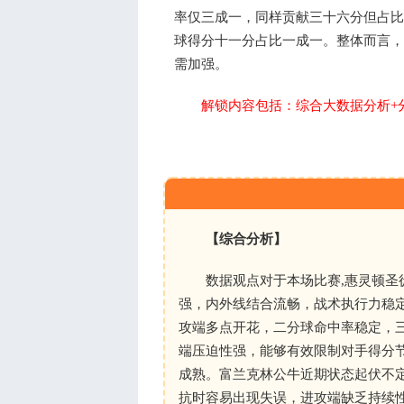
率仅三成一，同样贡献三十六分但占比
球得分十一分占比一成一。整体而言，
需加强。
解锁内容包括：综合大数据分析+分
【综合分析】
数据观点对于本场比赛,惠灵顿圣徒-
强，内外线结合流畅，战术执行力稳
攻端多点开花，二分球命中率稳定，
端压迫性强，能够有效限制对手得分
成熟。富兰克林公牛近期状态起伏不
抗时容易出现失误，进攻端缺乏持续