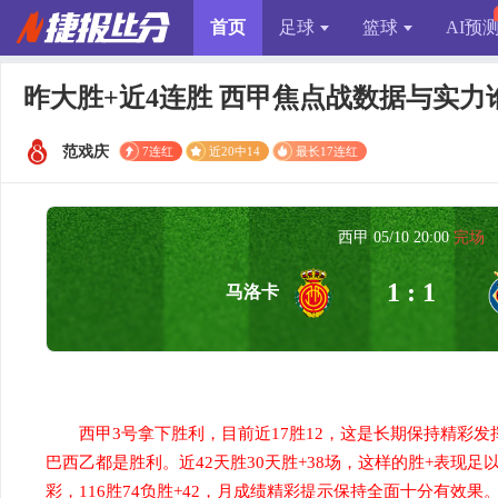
首页
足球
篮球
AI预
昨大胜+近4连胜 西甲焦点战数据与实力
范戏庆
7连红
近20中14
最长17连红
西甲 05/10 20:00
完场
1 : 1
马洛卡
西甲3号拿下胜利，目前近17胜12，这是长期保持精彩
巴西乙都是胜利。近42天胜30天胜+38场，这样的胜+表现
彩，116胜74负胜+42，月成绩精彩提示保持全面十分有效果