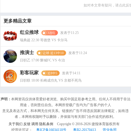
如对本文章有疑问，请点此反
更多精品文章
红尘推球
发表于11:25
3连红
瑞典超 22:30 哥德堡 VS 卡尔马
推演士
发表于11:24
让球·近13中10
日职乙 17:00 磐城FC VS 今治
彩客玩家
发表于14:11
近8中5
日职联 18:00 长崎成功丸 VS 京都不死鸟
声明：
本网资讯仅供体育爱好者浏览、购买中国足彩参考之用。任何人不得用于非法
用途，否则责任自负。本网所登载广告均为广告客户的个人
意见及表达方式，和本网无任何关系。链接的广告不得违反国家法律规定，如有违
者，本网有权随时予以删除，并保留与有关部门合作追究的权利。
关于我们
反馈
调用
隐私条例
Copyright © 2016-
2026
捷报体育版权所有
经营许可证：
粤ICP备16034118号
粤B2-20170413
营业执照