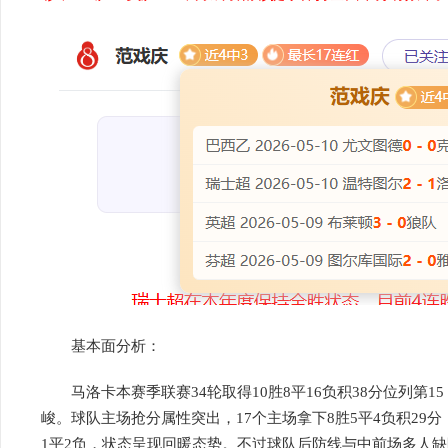
基本面分析：
马洛卡本赛季联赛34轮取得10胜8平16负积38分位列第1
峻。球队主场抢分属性突出，17个主场拿下8胜5平4负积29分，
1平2负，状态呈现回暖态势。不过球队后防线与中前场多人缺