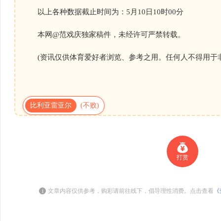
以上各种数据截止时间为：5月10日10时00分
本网@范戏庆独家稿件，未经许可严禁转载。
(资讯仅供体育爱好者浏览、参考之用。任何人不得用于非
比利亚雷亚尔
(不败)
打赏
i
文章内容仅供参考，购彩请前往线下，倡导理性消费。点击查看
《