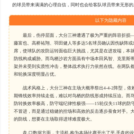
的球员带来满满的心理自信，同时也会给客队球员带来无形的
以下为隐藏内容
最后，伤停层面，大分三神遭遇了极为严重的阵容折损—
藤富也、高桥祐翔、羽田健人等多达5名球员确认因伤缺阵或
席，使球队的攻防运转面临巨大挑战，尤其是在进攻端，本
防线构成威胁。而鸟栖沙岩方面虽有中场本田风智、克里斯
架并未受到实质性冲击，整体战术执行力依然在线。在两队
和轮换深度明显占优。
战术风格上，大分三神在主场大概率祭出4-4-2阵型，依
期锋线效率持续走低，难以对鸟栖的防线形成持续压迫。而鸟栖沙
防转换效率极高，防守端纪律性极强——15轮仅失11球的
不冒进，而是通过稳健的控场和高效的反击逐步蚕食对手。
的防线，想要在主场取得进球难度极大。
盘.口数据方面，主流机.构为本场比赛开出了平.手盘的设