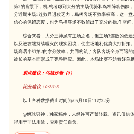
第2的背景下，机.构考虑到大分的主场优势和鸟栖阵容伤缺
分近期主场3连败且进攻乏力，鸟栖客场不败率极高，这一盘
信心的保留态度，也为鸟栖客场不败留出了充分的操.作空间
综合来看，大分三神虽有主场之名，但主场3连败的低迷走
以及进攻端持续哑火的现实困境，使主场地利优势大打折扣。
场高居小组第2的拿分效率，共同构筑了客队客场全身而退的坚
彼长的基本面形成了完整呼应。因此，本场比赛不妨看好鸟
观点建议：鸟栖沙岩（0）
比分建议：0:2/1:3
以上各种数据截止时间为:05月10日11时32分
@解球男神，独家稿件，未经许可严禁转载。资讯仅供体
得用于非法用途，否则责任自负。