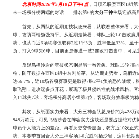
北京时间2026年5月10日下午1点
，日职乙联赛西区B组第
来一场积分榜两端的对话——排名第6的
大分三神
主场迎战高
首先，从两队的近期竞技状态来看，从联赛整体来看，大分三神
球，攻防两端勉强持平。从近期走势看，球队上轮1-0击败鹿
势，也从而近6场联赛仅取得2胜1平3负，胜率低至33%。至于
负，打入9球失6球，目前更是惨遭一波3连败打击当中，可见
反观鸟栖沙岩的竞技状态则是另一番景象。球队15轮7胜4平
粒，防守数据在西区B组中名列前茅。从近期走势看，鸟栖近6
达66.7%，近10场各项赛事更是取得7胜2平1负的恐怖战绩，
取飞翔，进攻端多点开花，展现了极具侵略性的战术风格。客场
入11球失7球，客场积分高居小组第2位，客场取分效率极为
其次，从纸面实力来看，大分三神全队总身价约为428万
848万欧元，可见鸟栖沙岩在阵容实力这块还是要占据绝对优
球员个人能力上的差距。再看历史交锋层面，双方近10次正式
势。本赛季首回合大分三神客场1-0完胜鸟栖沙岩，这种长期