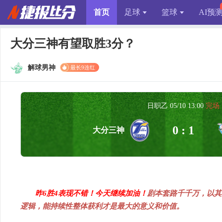
首页
足球
篮球
AI预
大分三神有望取胜3分？
解球男神
最长9连红
日职乙 05/10 13:00
完场
0 : 1
大分三神
昨6胜4表现不错！今天继续加油！
剧本套路千千万，以其
逻辑，能持续性整体获利才是最大的意义和价值。