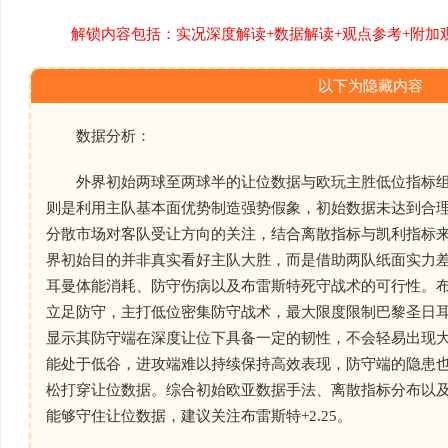
解锁内容包括：实况深度解读+数据解读+观点参考+附加
以下为隐藏内容
数据分析：
外界初始两球至两球半的让位数据与欧玩主胜低位指标组
则是利用主队基本面优势制造强势假象，初始数据未达到合
分散市场对客队受让方向的关注，结合离散指标与凯利指标
界初始目的并非真实看好主队大胜，而是借助两队纸面实力
耳曼体能消耗、防守伤病以及布雷斯特死守战术的可行性。
立足防守，主打低位密集防守战术，最大限度限制巴黎圣日
显示其防守端在深度让位下具备一定的韧性，不会轻易出现
能处于低谷，进攻端难以持续保持高效表现，防守端的隐患
松打穿让位数据。综合初始欧亚数据手法、离散指标分布以
能够守住让位数据，建议关注布雷斯特+2.25。