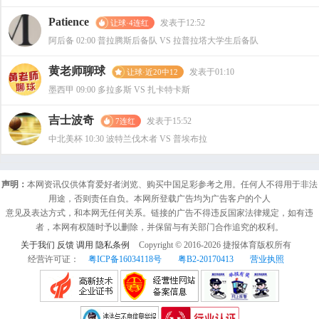
Patience
发表于12:52
让球·4连红
阿后备 02:00 普拉腾斯后备队 VS 拉普拉塔大学生后备队
黄老师聊球
发表于01:10
让球·近20中12
墨西甲 09:00 多拉多斯 VS 扎卡特卡斯
吉士波奇
发表于15:52
7连红
中北美杯 10:30 波特兰伐木者 VS 普埃布拉
声明：
本网资讯仅供体育爱好者浏览、购买中国足彩参考之用。任何人不得用于非法
用途，否则责任自负。本网所登载广告均为广告客户的个人
意见及表达方式，和本网无任何关系。链接的广告不得违反国家法律规定，如有违
者，本网有权随时予以删除，并保留与有关部门合作追究的权利。
关于我们
反馈
调用
隐私条例
Copyright © 2016-
2026
捷报体育版权所有
经营许可证：
粤ICP备16034118号
粤B2-20170413
营业执照