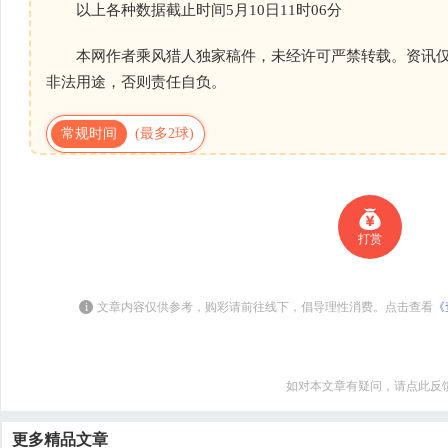
以上各种数据截止时间5月10日11时06分
本网作者乘风猎人独家稿件，未经许可严禁转载。资讯仅
非法用途，否则责任自负。
常规时间
(最多2球)
打赏
i
文章内容仅供参考，购彩请前往线下，倡导理性消费。点击查看
《
如对本文章有疑问，请点此反
更多精品文章