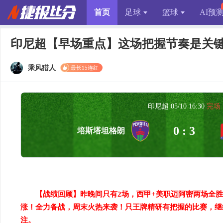
首页
足球
篮球
AI预
印尼超【早场重点】这场把握节奏是关
乘风猎人
最长15连红
印尼超 05/10 16:30
完场
0 : 3
培斯塔坦格朗
【战绩回顾】昨晚间只有2场，西甲+美职迈阿密两场全胜
涨！全力备战，周末火热来袭！只王牌精研有把握的比赛，继
注。