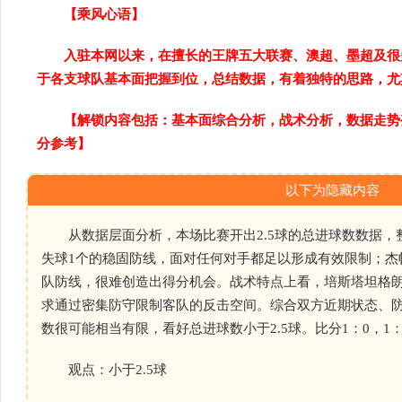
【乘风心语】
入驻本网以来，在擅长的王牌五大联赛、澳超、墨超及很多小
于各支球队基本面把握到位，总结数据，有着独特的思路，尤
【解锁内容包括：基本面综合分析，战术分析，数据走势变
分参考】
以下为隐藏内容
从数据层面分析，本场比赛开出2.5球的总进球数数据，
失球1个的稳固防线，面对任何对手都足以形成有效限制；杰
队防线，很难创造出得分机会。战术特点上看，培斯塔坦格
求通过密集防守限制客队的反击空间。综合双方近期状态、
数很可能相当有限，看好总进球数小于2.5球。比分1：0，1：
观点：小于2.5球