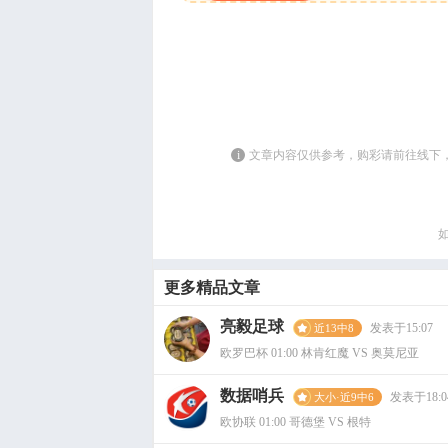
i
文章内容仅供参考，购彩请前往线下
更多精品文章
亮毅足球
发表于15:07
近13中8
欧罗巴杯 01:00 林肯红魔 VS 奥莫尼亚
数据哨兵
发表于18:0
大小·近9中6
欧协联 01:00 哥德堡 VS 根特