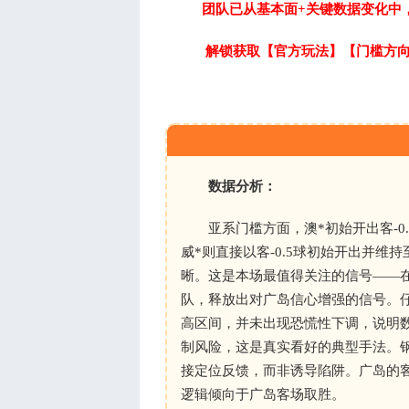
团队已从基本面+关键数据变化中
解锁获取【官方玩法】【门槛方向
数据分析：
亚系门槛方面，澳*初始开出客-0.25，
威*则直接以客-0.5球初始开出并维持
晰。这是本场最值得关注的信号——
队，释放出对广岛信心增强的信号。仔细
高区间，并未出现恐慌性下调，说明
制风险，这是真实看好的典型手法。
接定位反馈，而非诱导陷阱。广岛的
逻辑倾向于广岛客场取胜。