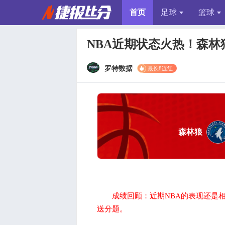
首页
足球
篮球
NBA近期状态火热！森林
罗特数据
最长8连红
森林狼
成绩回顾：近期NBA的表现还是相当
送分题。