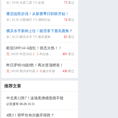
未 | 19:00 水原三星 VS 金海
73
看过
重启连胜步伐！从新赛季日职联开始！
未 | 18:30 大阪钢巴 VS 浦和红钻
74
看过
横滨水手新帅上任！能否拿下鹿岛鹿角？
未 | 18:25 横滨水手 VS 鹿岛鹿角
82
看过
欧冠18中14+4连红！状态火热！！
完
| 00:00 米亚尔比
1 : 2
布拉迪...
401
看过
昨日罗特10战9胜！再次登顶榜首！
完
| 00:00 塞伊奈约基
3 : 0
赫尔辛基
430
看过
推荐文章
中北美12胜7！这场美洲感觉很不错
@灵通哥 08-06 16:31
4胜3！荷甲坎布尔旗开得胜？