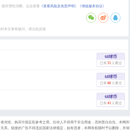
，倡导理性消费。点击查看
《查看风险及免责声明》
《增值服务协议》
如对本文章有疑问，请点此反馈
68球币
已有
55
人看过
68球币
已有
60
人看过
68球币
已有
43
人看过
好者浏览、购买中国足彩参考之用。任何人不得用于非法用途，否则责任自负。本网所
何关系。链接的广告不得违反国家法律规定，如有违者，本网有权随时予以删除，并保