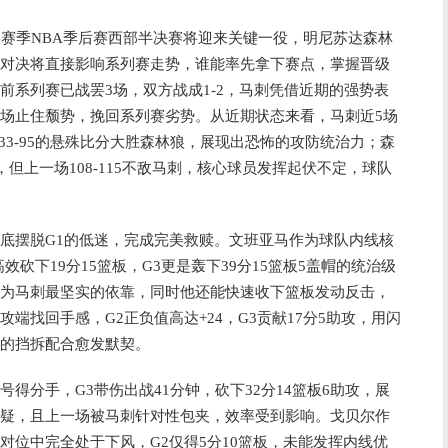
5-26赛季NBA季后赛西部半决赛将迎来关键一役，明尼苏达森林
对决将直接影响系列赛走势，谁能率先拿下赛点，掌握晋级
前系列赛已战罢3场，双方战成1-2，马刺凭借近期的强势表
场止住颓势，挽回系列赛劣势。从近期状态来看，马刺近5场
133-95的悬殊比分大胜森林狼，展现出恐怖的攻防统治力；森
，但上一场108-115不敌马刺，核心球员发挥起伏不定，球队
摆脱G1的低迷，完成完美救赎。文班亚马作为球队内线核
效砍下19分15篮板，G3更是轰下39分15篮板5盖帽的统治级
为马刺最坚实的依靠，同时他还能快速收下篮板发动反击，
端找回手感，G2正负值高达+24，G3贡献17分5助攻，用闪
的挡拆配合愈发默契。
分手，G3带伤出战41分钟，砍下32分14篮板6助攻，展
疑，且上一场被马刺针对性包夹，效率受到影响。戈贝尔作
对位中完全处于下风，G2仅得5分10篮板，未能发挥内线优