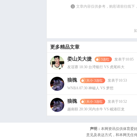
i
文章内容仅供参考，购彩请前往线下
更多精品文章
娄山关大捷
发表于10:05
3连红
友谊赛 18:30 台湾银行 VS 虎尾科大
狼魄
发表于10:53
大小·3连红
WNBA 07:30 神秘人 VS 梦想
狼魄
发表于10:52
大小·3连红
越南联 20:30 河内水牛 VS 岘港巨龙
声明：
本网资讯仅供体育爱
意见及表达方式，和本网无任