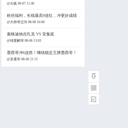
@火狐 08-07 11:40
粉丝福利，长线最高9连红，冲更好成绩
@大帅哥过河 08-06 16:09
索格迪纳吉扎克 VS 安集延
@绿茵解球 08-06 13:03
墨西哥冲6连胜！继续锁定王牌墨西哥！
@灵通哥 08-06 21:15