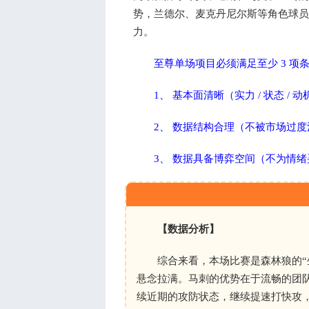
势，兰德尔、麦克丹尼尔斯等角色球员
力。
至尊单场项目必须满足至少 3 项
1、 基本面清晰（实力 / 状态 / 动
2、 数据结构合理（不被市场过度
3、 数据具备博弈空间（不为情绪
【数据分析】
综合来看，本场比赛是森林狼的“生
悬念拉满。马刺的优势在于流畅的团
续近期的攻防状态，继续提速打快攻