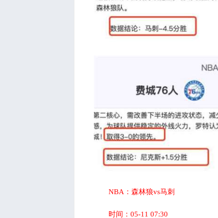
NBA：森林狼vs马刺
时间：05-11 07:30