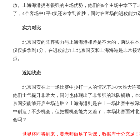
放。上海海港拥有很强的主场优势，他们的6个主场中拿下了
了，4个客场中1平3负还未拿到首胜，同时在客场的进攻能力
实力对比
北京国安的阵容实力与上海海港相差是不大的，两队在本
仅仅多拿到1分，在进攻能力上北京国安和上海海港是非常接
点。
近期状态
北京国安在上一场比赛中少打一人的情况下3-0大胜大连
他们士气提升非常大，同时也体现出了非常强的球队韧劲，本
京国安能够开启主场连胜？上海海港则是在上一场比赛中被深
中创造了不少机会，但把握机会能力太差了，本场比赛面对北
会吗？
世界杯即将到来，黄老师做足了功课，数据库十分充足！