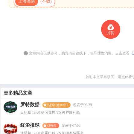
上海海港
(不败)
打赏
i
文章内容仅供参考，购彩请前往线下，倡导理性消费。点击查看
《
如对本文章有疑问，请点此反
更多精品文章
罗特数据
发表于09:29
让球·近10中7
日职联 18:00 福冈黄蜂 VS 神户胜利船
红尘推球
发表于07:02
3连红
澳塔超 12:00 南霍巴特 VS 河畔奥林匹克