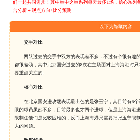
们一起共同进步！其中重中之重系列每天最多1场，信心系列
合分析＋观点方向+比分预测
以下为隐藏内容
交手对比
两队过去的交手中双方的表现差不多，不过有个很有趣的
都很差劲，其中北京国安过去的8次在主场面对上海海港时只
要重点关注的。
核心对比
在北京国安进攻端表现最出色的是张玉宁，其目前有6个
眼的球员虽然不多，目前最多也才两个进球，但是上海海港
限制住他们是比较困难的，反而上海海港只需要把张玉宁限
大的问题。