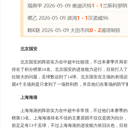
北京国安
北京国安的阵容实力在中超中比较强，不过本赛季开局非
排在了积分榜第10名。北京国安的进攻能力还行，目前打入了
比较大的问题，丢球数达到了14球。北京国安在主场的表现还
观4个主场则是只拿到了一场胜利胜，并且他们在客场的防守
上海海港
上海海港的阵容实力在中超中非常强，不过他们本赛季的
榜第13名。上海海港排名不佳的主要原因不仅仅是因为扣分
前足足有13个丢球，不过上海海港的进攻能力依旧出色，目前