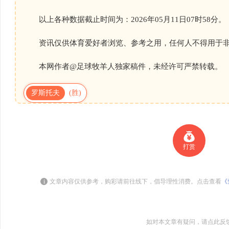
以上各种数据截止时间为：2026年05月11日07时58分。
资讯仅供体育爱好者浏览、参考之用，任何人不得用于非
本网作者@足球牧羊人独家稿件，未经许可严禁转载。
罗斯托夫
(胜)
打赏
i
文章内容仅供参考，购彩请前往线下，倡导理性消费。点击查看
《
如对本文章有疑问，请点此反