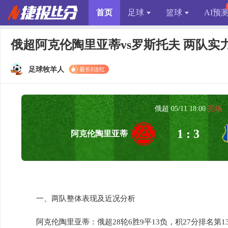
首页
足球
篮球
AI预
俄超阿克伦陶里亚蒂vs罗斯托夫 两队实
足球牧羊人
最长8连红
俄超 05/11 18:00
完场
1 : 3
阿克伦陶里亚蒂
一、两队整体表现及近况分析
阿克伦陶里亚蒂：俄超28轮6胜9平13负，积27分排名第