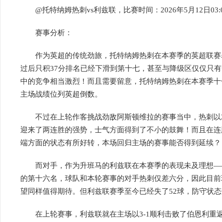
@托特纳姆热刺vs利兹联，比赛时间：2026年5月12日03:
赛事分析：
作为英超的传统劲旅，托特纳姆热刺在本赛季的英超联赛
过后只积37分排名已经下滑到第十七，甚至与降级区仅仅只
中的竞争相当激烈！而且需要留意，托特纳姆热刺在本赛季十
主场战绩位列英超倒数。
不过在上轮作客挑战劲敌阿斯顿维拉的赛事当中，热刺以2
迎来了两连胜的强势，士气方面得到了不小的鼓舞！而且在连
端方面的状态有所好转，本场回归主场的赛事能否得到延续？
而对手，作为升班马的利兹联在本赛季的表现未及理想——
的第十六名，球队和本轮赛事的对手热刺仅差六分，因此目前
望同样值得期待。但利兹联赛季至今已经失了52球，防守状
在上轮赛事，利兹联就在主场以3-1顺利击败了伯恩利重