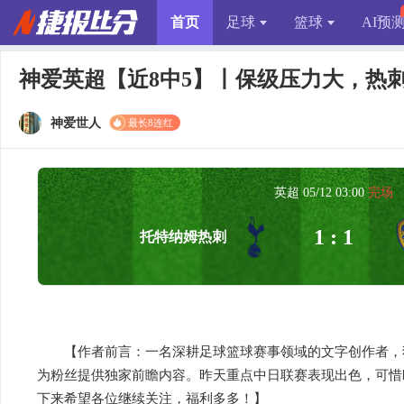
首页
足球
篮球
AI预
神爱英超【近8中5】丨保级压力大，热
神爱世人
最长8连红
英超 05/12 03:00
完场
1 : 1
托特纳姆热刺
【作者前言：一名深耕足球篮球赛事领域的文字创作者，独创
为粉丝提供独家前瞻内容。昨天重点中日联赛表现出色，可惜
下来希望各位继续关注，福利多多！】