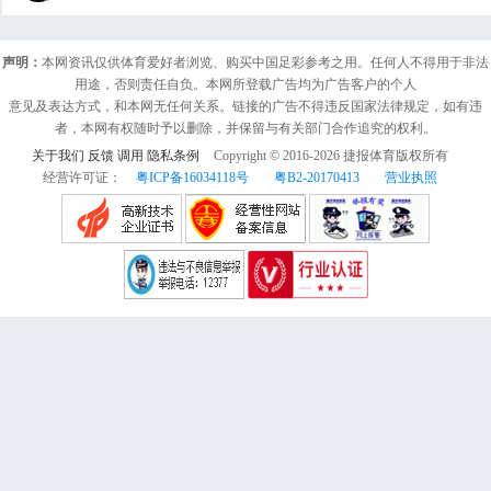
声明：
本网资讯仅供体育爱好者浏览、购买中国足彩参考之用。任何人不得用于非法
用途，否则责任自负。本网所登载广告均为广告客户的个人
意见及表达方式，和本网无任何关系。链接的广告不得违反国家法律规定，如有违
者，本网有权随时予以删除，并保留与有关部门合作追究的权利。
关于我们
反馈
调用
隐私条例
Copyright © 2016-
2026
捷报体育版权所有
经营许可证：
粤ICP备16034118号
粤B2-20170413
营业执照