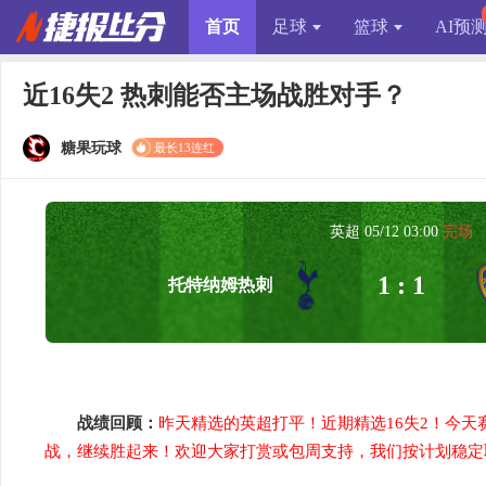
首页
足球
篮球
AI预
近16失2 热刺能否主场战胜对手？
糖果玩球
最长13连红
英超 05/12 03:00
完场
1 : 1
托特纳姆热刺
战绩回顾：
昨天精选的英超打平！近期精选16失2！今
战，继续胜起来！欢迎大家打赏或包周支持，我们按计划稳定