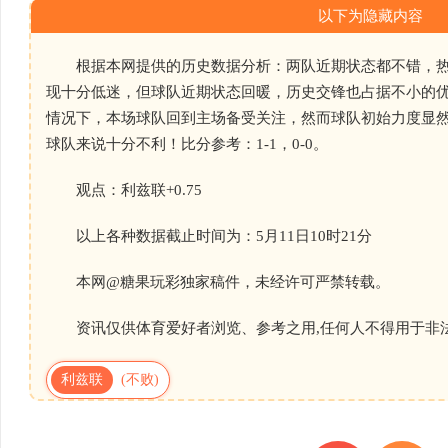
以下为隐藏内容
根据本网提供的历史数据分析：两队近期状态都不错，热
现十分低迷，但球队近期状态回暖，历史交锋也占据不小的
情况下，本场球队回到主场备受关注，然而球队初始力度显
球队来说十分不利！比分参考：1-1，0-0。
观点：利兹联+0.75
以上各种数据截止时间为：5月11日10时21分
本网@糖果玩彩独家稿件，未经许可严禁转载。
资讯仅供体育爱好者浏览、参考之用,任何人不得用于非法
利兹联
(不败)