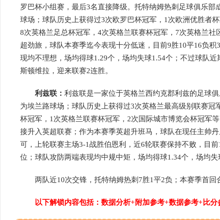
罗巴杯小组赛，最后3名直接降级。托特纳姆热刺足球俱乐部成立
球场；球队历史上获得过3次欧罗巴杯冠军，1次欧洲优胜者杯
8次英格兰足总杯冠军，4次英格兰联赛杯冠军，7次英格兰社
超劲旅，球队本赛季迄今表现十分低迷，目前9胜10平16负积
现均不理想，场均得球1.29个，场均失球1.54个；不过球队
斯顿维拉，迎来联赛2连胜。
利兹联：
利兹联是一家位于英格兰西约克郡利兹的足球俱乐部
为埃兰路球场；球队历史上获得过3次英格兰最高级别联赛冠军
杯冠军，1次英格兰联赛杯冠军，2次国际城市博览会杯冠军
接升入英超联赛；作为本赛季英超升班马，球队在现任主帅丹
可，上轮联赛主场3-1战胜伯恩利，近6轮联赛保持不败，目前10
位；球队攻防两端表现均中规中矩，场均得球1.34个，场均失球
两队近10次交锋，托特纳姆热刺7胜1平2负；本赛季首回合
以下解锁内容包括：数据分析+附加参考+数据参考+比分