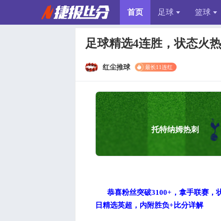
首页
足球
篮球
足球精选4连胜，状态火
红尘推球
最长11连红
托特纳姆热刺
恭喜粉丝突破3100+，拿手联赛
日精选英超，内附胜负+比分详解