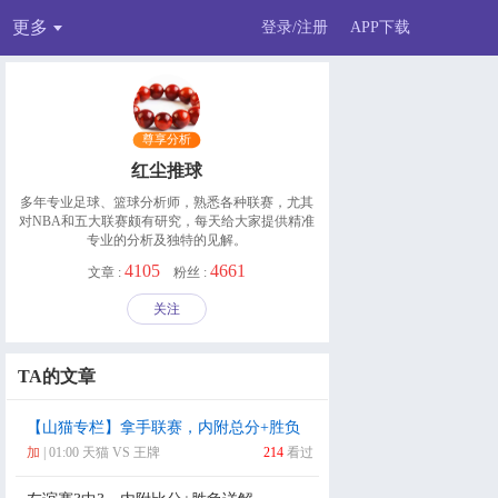
更多
登录/注册
APP下载
尊享分析
红尘推球
多年专业足球、篮球分析师，熟悉各种联赛，尤其
对NBA和五大联赛颇有研究，每天给大家提供精准
专业的分析及独特的见解。
4105
4661
文章 :
粉丝 :
关注
TA的文章
【山猫专栏】拿手联赛，内附总分+胜负
加
| 01:00 天猫 VS 王牌
214
看过