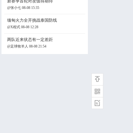
新赛季首轮对攻值得期待
@张小七 08-08 15:35
缅甸火力全开挑战泰国防线
@X程式 08-08 12:28
两队近来状态有一定差距
@足球牧羊人 08-08 21:54