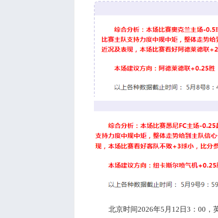
北京时间2026年5月12日3：00