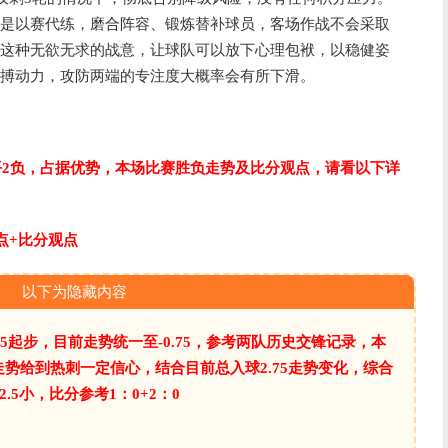
是以赛代练，磨合阵容、锻炼替补球员，客场作战不会采取
这种无欲无求的战意，让球队可以放下心理包袱，以稳健姿
搏动力，攻防两端的专注度大概率会有所下滑。
2负，占据优势，本场比赛胜负走势及比分观点，请看以下详
+比分观点
以下为隐藏内容
25起步，目前走势统一至-0.75，参考两队历史交锋记录，本
势给到热刺一定信心，结合目前总入球2.75走势变化，综合
5小，比分参考1：0+2：0