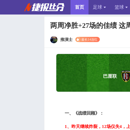
首页
足球
篮球
两周净胜+27场的佳绩 这
推演士
最长14连红
巴厘联
一、《战绩回顾》：
1、昨天继续炸裂，12场仅失4，