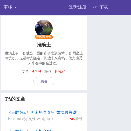
更多
登录/注册
APP下载
赛预演专技
推演士
推演士有一套独当一面的赛事推演技术， 如同坐上
时光机，走进时光隧道，到达未来赛场，优先感受
未来赛事的全过程。
9709
10924
文章 :
粉丝 :
关注
TA的文章
《王牌韩K》周末热身赛事 数据最关键
上
| 19:00 浦项制铁 VS 蔚山HD
245
看过