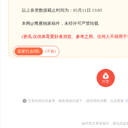
以上各类数据截止时间为：05月11日 13:05
本网@鹰雁独家稿件，未经许可严禁转载
(资讯,仅供体育爱好者浏览、参考之用。任何人不得用于
皇家社会B队
(不败)
打赏
i
文章内容仅供参考，购彩请前往线下，倡导理性消费。点击查看
《
如对本文章有疑问，请点此反