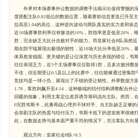
外界对本场赛事外让数据的调整手法揭示出值得警惕的深层
度搭配主队0.82低位的数据位置，随着赛前信息更迭已升至主
拉高至1.04的高位，这种逆向波动与两队真实的实力差和状
近10场赛事胜利率仅有惨淡的10%，胜指率更是低至20%，
胜，完全缺乏大比分击败对手的能力。而皇家社会B队虽然近1
期在防守端展现出极强的韧性，近10场大比分率低至20%，
体系愈发稳固。更关键的是让位深度与历史表现的错位，韦
往往表现乏力，近5个主场赛事仅仅取得1胜，且多次败掉数
不佳，但近期受让0.5及以上的比赛中，往往能够通过密集
竞技均是一球小负，展现出了不错的受让韧性。外界数据方面，
1.78，客胜则飙升至4.14，这种极端的结付结构调整配合
回暖的假象，利用主客定位差异诱导筹码流向主队。然而，在
0完胜韦斯卡，此番再战心理并不怵对手。当主队缺乏足够的
会加剧主队的热度与结付压力，韦斯卡低下的进攻效率很难打
此，在数据走势与基本面严重不符的情况下，关注客队方向
观点方向：皇家社会B队+0.5