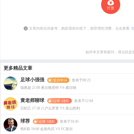
打赏
i
文章内容仅供参考，购彩请前往线下，倡导理性消费。点击查看
《
如对本文章有疑问，请点此反
更多精品文章
足球小强强
发表于09:25
近20中14
瑞典超 21:00 奥尔格里特 VS 索尔纳
黄老师聊球
发表于12:04
让球·3连红
日职乙 17:30 八户云罗里 VS 富山胜利
球荐
发表于10:45
让球·3连红
韩K联 19:00 金泉尚武 VS FC首尔