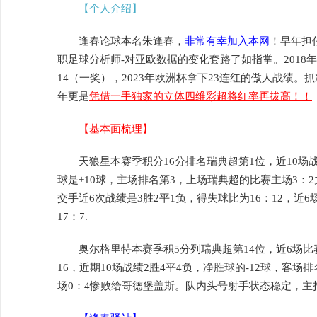
【个人介绍】
逢春论球本名朱逢春，
非常有幸加入本网
！早年担
职足球分析师-对亚欧数据的变化套路了如指掌。2018
14（一奖），2023年欧洲杯拿下23连红的傲人战绩
年更是
凭借一手独家的立体四维彩超将红率再拔高！！
【基本面梳理】
天狼星本赛季积分16分排名瑞典超第1位，近10场战
球是+10球，主场排名第3，上场瑞典超的比赛主场3：
交手近6次战绩是3胜2平1负，得失球比为16：12，近6
17：7.
奥尔格里特本赛季积5分列瑞典超第14位，近6场比赛
16，近期10场战绩2胜4平4负，净胜球的-12球，客场
场0：4惨败给哥德堡盖斯。队内头号射手状态稳定，主打