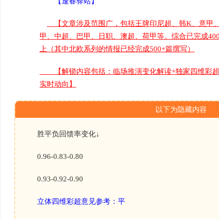
【逢春驿站】
【文章涉及范围广，包括王牌印尼超、韩K、意甲
甲、中超、巴甲、日职、澳超、荷甲等。综合已完成400
上（其中北欧系列的情报已经完成500+篇撰写）
【解锁内容包括：临场推演变化解读+独家四维彩超扫
实时动向】
以下为隐藏内容
胜平负回馈率变化↓
0.96-0.83-0.80
0.93-0.92-0.90
立体四维彩超意见参考：平