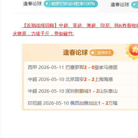
【近期战绩回顾】中超、英超、澳超、印尼、韩K炸裂收
火燎原，力拔千斤，势如破竹.