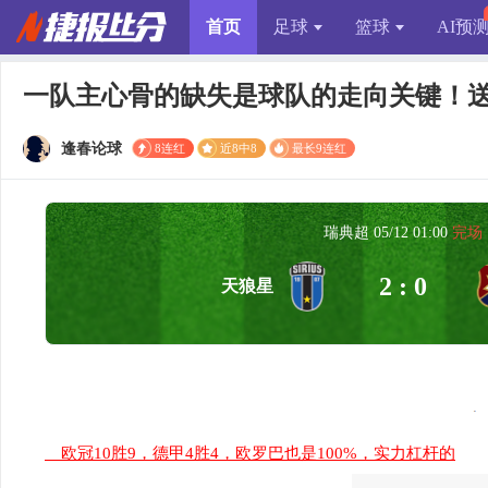
首页
足球
篮球
AI预
一队主心骨的缺失是球队的走向关键！
逢春论球
8连红
近8中8
最长9连红
瑞典超 05/12 01:00
完场
2 : 0
天狼星
欧冠10胜9，德甲4胜4，欧罗巴也是100%，实力杠杆的