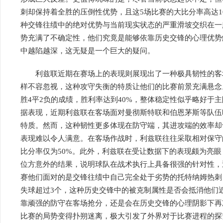
刺却保持着全胜的压倒性优势，且这5场比赛的大比分率高达1
种交锋往绩中的绝对优势与当前现实状态的严重滑坡交织在一
势充满了不确定性，他们究竟是能够依靠历史交锋的心理优势
中越陷越深，这无疑是一个巨大的疑问。
利兹联近期在赛场上的表现则展现出了一种极具韧性的客
样不容忽视，这种攻守失衡的特质让他们的比赛前景充满悬念。
胜4平2负的成绩，胜利率达到40%，整体稳定性似乎略好于
据表现，近期利兹联在客场面对曼彻斯特联和伯恩茅斯等队伍
特质。然而，这种韧性更多体现在防守端，其进攻端的效率却
表现难以令人满意。在客场作战时，利兹联往往采取相对保守
比分率仅为50%。此外，利兹联在受让数据下的表现颇为亮
位方意外的结果，说明球队在战术执行上具备很强的针对性，近
赛他们面对的是交锋往绩中自己完全处于劣势的托特纳姆热刺
失球超过3个，这种历史交锋中的被克制属性是否会抵消他们
靠顽强的防守在客场抢分，还是会在历史交锋的心理阴影下再
比赛的局势变得扑朔迷离，极大引发了外界对于比赛进程的探