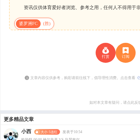
资讯仅供体育爱好者浏览、参考之用，任何人不得用于非
婆罗洲FC
(胜)
打赏
订阅
i
文章内容仅供参考，购彩请前往线下，倡导理性消费。点击查看
《
如对本文章有疑问，请点此反
更多精品文章
小西
发表于10:54
大小·5连红
欧协联 00:00 赫尔辛基 VS 马瑟韦尔