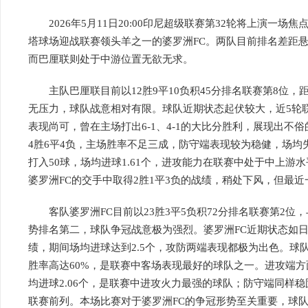
2026年5月11日20:00印尼超级联赛第32轮将上演一场
塔球场迎战联赛领头羊之一的婆罗洲FC。两队目前排名差距悬
而巴厘联则处于中游位置无欲无求。
主队巴厘联目前以12胜9平10负积45分排名联赛第8位，
无压力，球队战意相对有限。球队近期状态起伏较大，近5轮联
表现尚可，曾在主场打出6-1、4-1的大比分胜利，展现出不
4胜6平4负，主场胜率不足三成，防守端表现较为稳健，场均
打入50球，场均进球1.61个，进攻能力在联赛中处于中上游
婆罗洲FC的交手中取得2胜1平3负的战绩，稍处下风，但最近
客队婆罗洲FC目前以23胜3平5负积72分排名联赛第2位
势排名第二，球队争冠战意极为强烈。婆罗洲FC近期状态如
绩，期间场均进球达到2.5个，攻防两端表现都极为出色。球队
胜率高达60%，是联赛中客场表现最好的球队之一。进攻端方
均进球2.06个，是联赛中进攻火力最强的球队；防守端同样稳
联赛前列。本场比赛对于婆罗洲FC的争冠形势至关重要，球