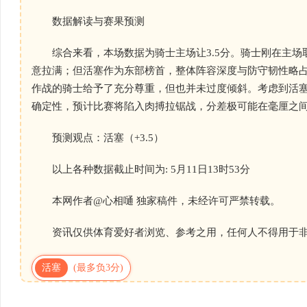
数据解读与赛果预测
综合来看，本场数据为骑士主场让3.5分。骑士刚在主场
意拉满；但活塞作为东部榜首，整体阵容深度与防守韧性略占
作战的骑士给予了充分尊重，但也并未过度倾斜。考虑到活
确定性，预计比赛将陷入肉搏拉锯战，分差极可能在毫厘之
预测观点：活塞（+3.5）
以上各种数据截止时间为: 5月11日13时53分
本网作者@心相嗵 独家稿件，未经许可严禁转载。
资讯仅供体育爱好者浏览、参考之用，任何人不得用于非
活塞
(最多负3分)