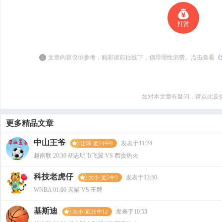
打赏
i
文章内容仅供参考，购彩请前往线下，倡导理性消费。点击查看
《
如对本文章有疑问，请点此反
更多精品文章
中山王爷
发表于11:24
让球·近14中9
越南联 20:30 胡志明市飞翼 VS 西贡热火
科技老虎仔
发表于13:50
大小·近5中3
WNBA 01:00 天猫 VS 王牌
基斯迪
发表于10:53
大小·近20中12