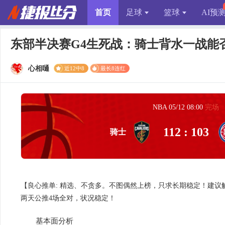
首页
足球
篮球
AI预
东部半决赛G4生死战：骑士背水一战能
心相嗵
近12中8
最长8连红
NBA 05/12 08:00
完场
112 : 103
骑士
【良心推单: 精选、不贪多。不图偶然上榜，只求长期稳定！建议
两天公推4场全对，状况稳定！
基本面分析