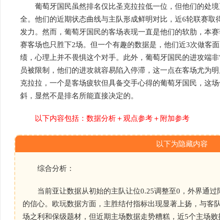
葡萄牙国民虽然排名仅比圣克拉拉低一位，但他们的处境
全。他们的近期状态曲线与主队形成鲜明对比，近6轮联赛取
发力。然而，葡萄牙国民的客场表现一直是他们的软肋，本赛季客
赛客场也只胜下2场。但一个有趣的数据是，他们近3次做客面
绩，心理上并不畏惧这个对手。此外，葡萄牙国民的进攻端非
员被限制，他们的进攻就容易陷入停滞，这一点在客场尤为明
克拉拉，一个是客场疲软但具备交手心得的葡萄牙国民，这场
斜，显然不是排名所能直接决定的。
以下内容包括：数据分析＋观点参考＋附加参考
以下为隐藏内容
综合分析：
当前亚让数据从初始的主队让位0.25调整至0，外界通过
的信心。欧玩数据方面，主胜结付指标出现显著上扬，与客
场之利和保级题材，但近期主场数据走势糟糕，近5个主场败